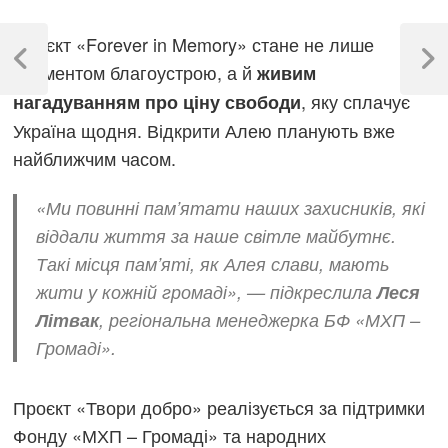
Навігація
Проєкт «Forever in Memory» стане не лише
записів
Previous
Next
елементом благоустрою, а й
живим
Post
Post
, яку сплачує
нагадуванням про ціну свободи
Україна щодня. Відкрити Алею планують вже
найближчим часом.
«Ми повинні пам’ятати наших захисників, які
віддали життя за наше світле майбутнє.
Такі місця пам’яті, як Алея слави, мають
жити у кожній громаді», — підкреслила
Леся
Літвак
, регіональна менеджерка БФ «МХП –
Громаді».
Проєкт «Твори добро» реалізується за підтримки
Фонду «МХП – Громаді» та народних