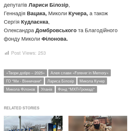
депутатів
,
Лариси Білозір
Геннадія
Миколи
а також
Вацака,
Кучера,
Сергія
,
Кудлаєнка
Олександра
та Благодійного
Домбровського
фонду Миколи
Філонова.
Post Views:
253
«Твори добро – 2025»
Алея слави «Forever in Memory»
ГО "Ми - Вінничани"
Лариса Білозір
Микола Кучер
Микола Філонов
Уланів
Фонд "МХП-Громаді"
RELATED STORIES