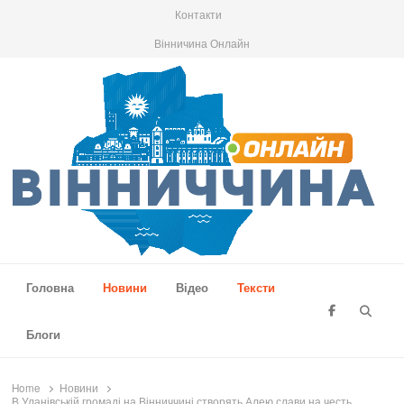
Контакти
Вінничина Онлайн
Вінниччина Онлайн
Новини Вінниччини, громад області, події та аналітика
Головна
Новини
Відео
Тексти
Searc
Блоги
Home
Новини
В Уланівській громаді на Вінниччині створять Алею слави на честь