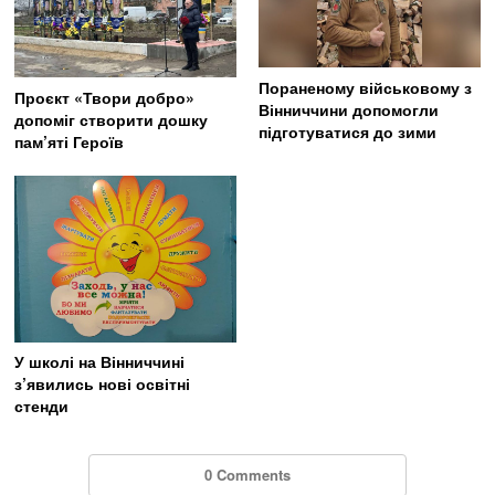
Пораненому військовому з
Проєкт «Твори добро»
Вінниччини допомогли
допоміг створити дошку
підготуватися до зими
пам’яті Героїв
У школі на Вінниччині
з’явились нові освітні
стенди
0 Comments