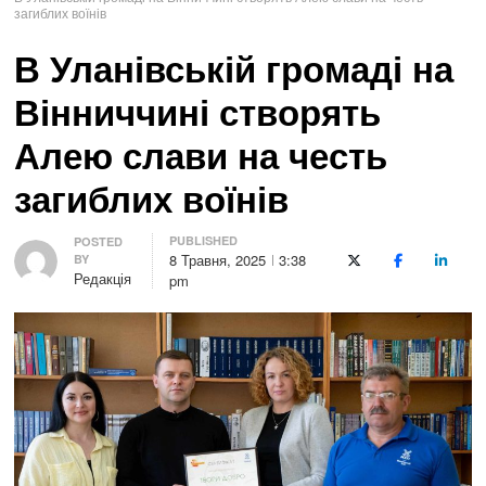
загиблих воїнів
В Уланівській громаді на
Вінниччині створять
Алею слави на честь
загиблих воїнів
PUBLISHED
Author
POSTED
8 Травня, 2025
3:38
BY
X (Twitter)
Facebook
LinkedI
Редакція
pm