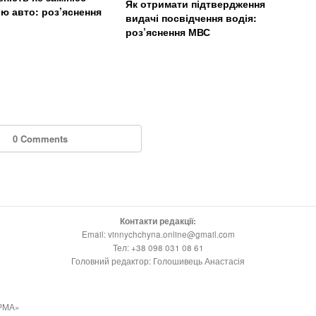
Як отримати підтвердження
лю авто: роз’яснення
видачі посвідчення водія:
роз’яснення МВС
0 Comments
Контакти редакції:
Email: vinnychchyna.online@gmail.com
Тел: +38 098 031 08 61
Головний редактор: Голошивець Анастасія
РМА»