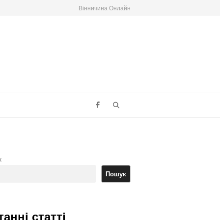
Вінничина Онлайн
Search
к
Пошук
танні статті