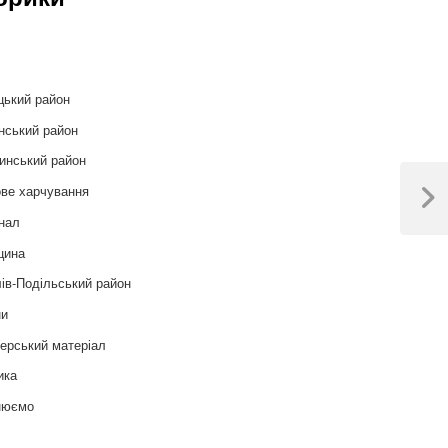
и
цький район
нський район
инський район
ве харчування
Next
нал
Post
цина
ів-Подільський район
ни
ерський матеріал
ика
нюємо
т