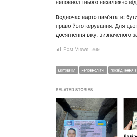
неповнолітнього незалежно від 
Водночас варто пам’ятати: бут
право його керування. Для цьо
досягнення віку, визначеного з
Post Views:
269
мотоцикл
неповнолітні
посвідчення в
RELATED STORIES
Довір