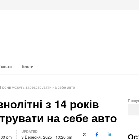
а аналітика
Тексти
Блоги
14 років можуть зареєструвати на себе авто
нолітні з 14 років
Пошу
трувати на себе авто
UPDATED
Ос
X (Twitter)
Facebook
LinkedIn
:00 pm
3 Вересня, 2025
10:20 pm