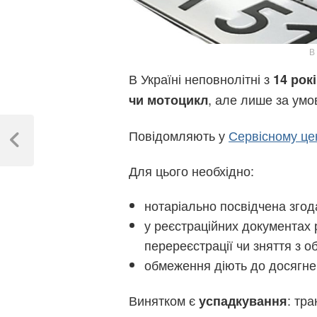
В
В Україні неповнолітні з
14 рок
, але лише за умов
чи мотоцикл
Навігація
Повідомляють у
Сервісному цен
записів
Previous
Post
Для цього необхідно:
нотаріально посвідчена згода
у реєстраційних документах 
перереєстрації чи зняття з об
обмеження діють до досягнен
Винятком є
: тр
успадкування