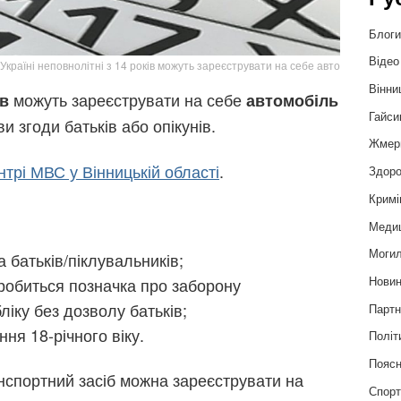
Блог
Відео
 Україні неповнолітні з 14 років можуть зареєструвати на себе авто
Вінни
можуть зареєструвати на себе
ів
автомобіль
Гайси
и згоди батьків або опікунів.
Жмер
трі МВС у Вінницькій області
.
Здоро
Кримі
Меди
Могил
 батьків/піклувальників;
Нови
робиться позначка про заборону
ліку без дозволу батьків;
Партн
ня 18-річного віку.
Політ
Пояс
анспортний засіб можна зареєструвати на
Спор