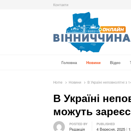
Контакти
Вінниччина Онлайн
Новини Вінниччини, громад області, події т
Головна
Новини
Відео
Home
Новини
В Україні неповнолітні з 
В Україні непов
можуть зареєс
Author
POSTED BY
PUBLISHED
Редакція
4 Вересня, 2025
1