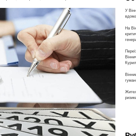
У Він
вдома
На Ві
крити
генер
Переї
Вінни
Курил
Вінни
гуман
Жител
ризик
Ру