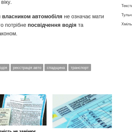
віку.
Текст
Тульч
и
не означає мати
власником автомобіля
го потрібне
та
Хміль
посвідчення водія
аконом.
одія
реєстрація авто
спадщина
транспорт
еність не замінює