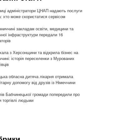
ниці адміністратори ЦНАП надають послуги
: хто може скористатися сервісом
нниччині закладам освіти, медицини та
чної інфраструктури передали 16
аторів
хала з Херсонщини та відкрила бізнес на
ччині: історія переселенки з Мурованих
івців
цька обласна дитяча лікарня отримала
ітарну допомогу від друзів із Німеччини
ів Бабчинецької громади попередили про
и торгівлі людьми
брики