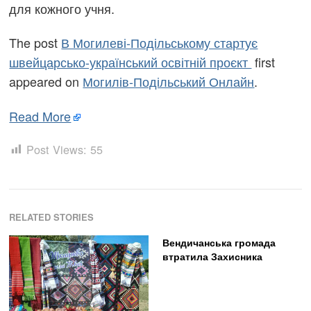
для кожного учня.
The post
В Могилеві-Подільському стартує
швейцарсько-український освітній проєкт
first
appeared on
Могилів-Подільський Онлайн
.
Read More
Post Views:
55
RELATED STORIES
Вендичанська громада
втратила Захисника