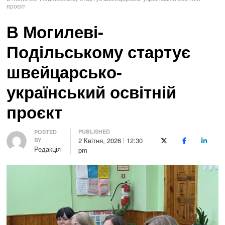
проєкт
В Могилеві-
Подільському стартує
швейцарсько-
український освітній
проєкт
PUBLISHED
Author
POSTED
2 Квітня, 2026
12:30
BY
X (Twitter)
Facebook
LinkedI
Редакція
pm