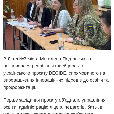
В Ліцеї №3 міста Могилева-Подільського
розпочалася реалізація швейцарсько-
українського проєкту DECIDE, спрямованого на
впровадження інноваційних підходів до освіти та
профорієнтації.
Перше засідання проєкту об’єднало управління
освіти, адміністрацію ліцею, педагогів, батьків,
учнів, а також координатора та кар’єрного