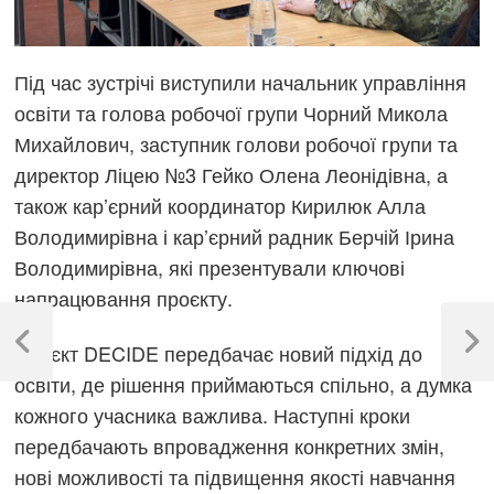
Під час зустрічі виступили начальник управління
освіти та голова робочої групи Чорний Микола
Михайлович, заступник голови робочої групи та
директор Ліцею №3 Гейко Олена Леонідівна, а
також кар’єрний координатор Кирилюк Алла
Володимирівна і кар’єрний радник Берчій Ірина
Володимирівна, які презентували ключові
напрацювання проєкту.
Навігація
записів
Проєкт DECIDE передбачає новий підхід до
Previous
Next
Post
Post
освіти, де рішення приймаються спільно, а думка
кожного учасника важлива. Наступні кроки
передбачають впровадження конкретних змін,
нові можливості та підвищення якості навчання