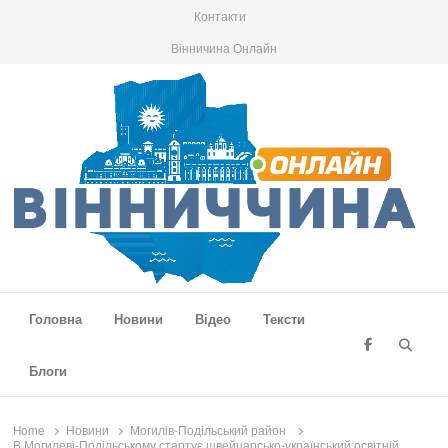
Контакти
Вінничина Онлайн
Вінниччина Онлайн
Новини Вінниччини, громад області, події та аналітика
Головна
Новини
Відео
Тексти
Searc
Блоги
Home
Новини
Могилів-Подільський район
В Могилеві-Подільському стартує швейцарсько-український освітній