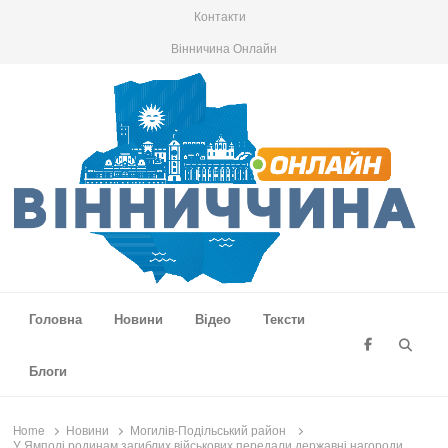
Контакти
Вінничина Онлайн
Вінниччина Онлайн
Новини Вінниччини, громад області, події та аналітика
Головна
Новини
Відео
Тексти
Searc
Блоги
Home
Новини
Могилів-Подільський район
У Ямполі родинам загиблих військових передали державні нагороди