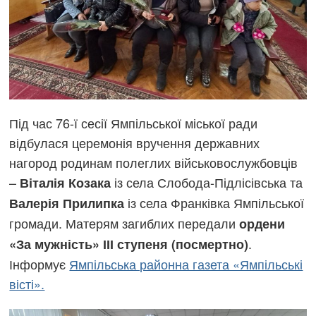
Під час 76-ї сесії Ямпільської міської ради
відбулася церемонія вручення державних
нагород родинам полеглих військовослужбовців
–
із села Слобода-Підлісівська та
Віталія Козака
із села Франківка Ямпільської
Валерія Прилипка
громади. Матерям загиблих передали
ордени
.
«За мужність» ІІІ ступеня (посмертно)
Інформує
Ямпільська районна газета «Ямпільські
вісті».