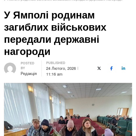
У Ямполі родинам
загиблих військових
передали державні
нагороди
PUBLISHED
Author
POSTED
24 Лютого, 2026
BY
X (Twitter)
Facebook
LinkedI
Редакція
11:16 am