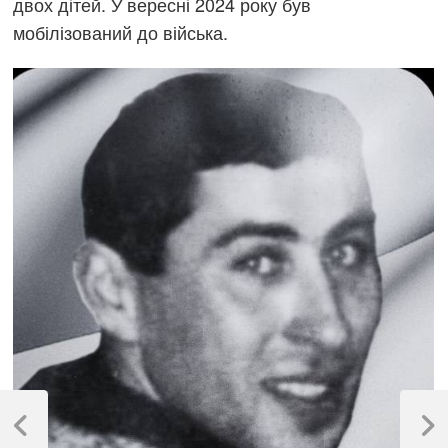
двох дітей. У вересні 2024 року був
мобілізований до війська.
Навігація
записів
Previous
Next