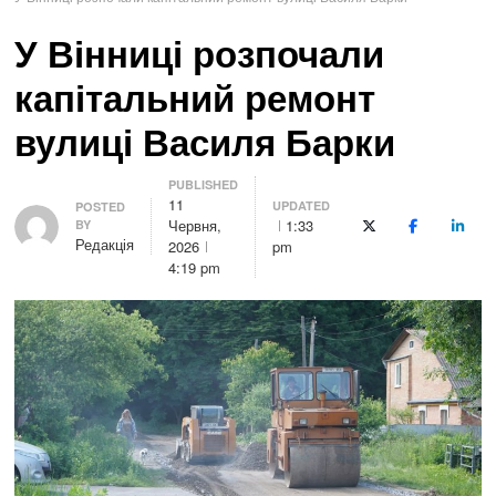
У Вінниці розпочали
капітальний ремонт
вулиці Василя Барки
PUBLISHED
11
UPDATED
Author
POSTED
Червня,
1:33
BY
X (Twitter)
Facebook
Linke
Редакція
2026
pm
4:19 pm