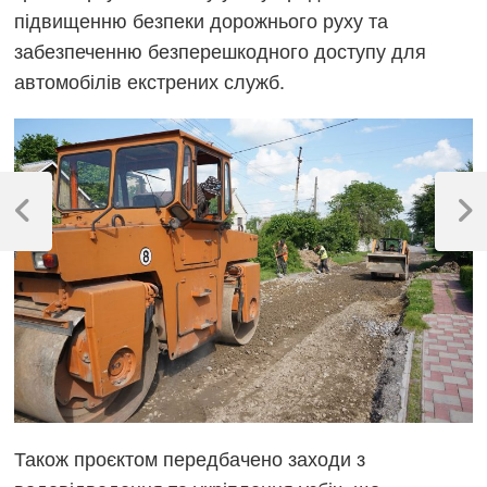
підвищенню безпеки дорожнього руху та
забезпеченню безперешкодного доступу для
автомобілів екстрених служб.
Навігація
записів
Previous
Next
Post
Post
Також проєктом передбачено заходи з