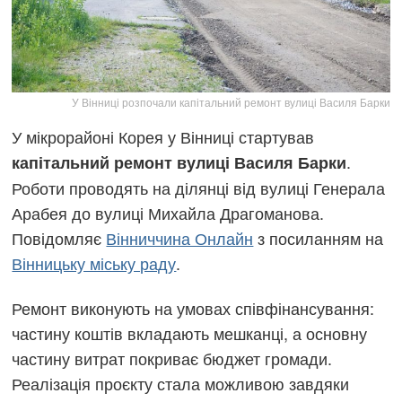
У Вінниці розпочали капітальний ремонт вулиці Василя Барки
У мікрорайоні Корея у Вінниці стартував
.
капітальний ремонт вулиці Василя Барки
Роботи проводять на ділянці від вулиці Генерала
Арабея до вулиці Михайла Драгоманова.
Повідомляє
Вінниччина Онлайн
з посиланням на
Вінницьку міську раду
.
Ремонт виконують на умовах співфінансування:
частину коштів вкладають мешканці, а основну
частину витрат покриває бюджет громади.
Реалізація проєкту стала можливою завдяки