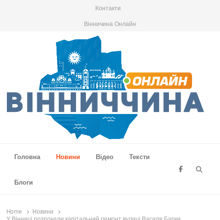
Контакти
Вінничина Онлайн
Вінниччина Онлайн
Новини Вінниччини, громад області, події та аналітика
Головна
Новини
Відео
Тексти
Searc
Блоги
Home
Новини
У Вінниці розпочали капітальний ремонт вулиці Василя Барки