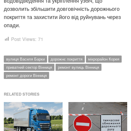
водовідведення та укріплення узбіч, що
дозволить збільшити довговічність дорожнього
покриття та захистити його від руйнувань через
опади.
Post Views:
71
вулиця Василя Барки
дорожнє покриття
мікрорайон Корея
приватний сектор Вінниця
ремонт вулиць Вінниця
ремонт дороги Вінниця
RELATED STORIES