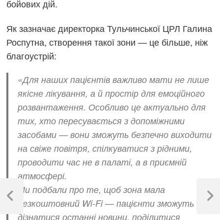
бойових дій.
Як зазначає директорка Тульчинської ЦРЛ Галина
Роспутна, створення такої зони — це більше, ніж
благоустрій:
«Для наших пацієнтів важливо мати не лише
якісне лікування, а й простір для емоційного
розвантаження. Особливо це актуально для
тих, хто пересувається з допоміжними
засобами — вони зможуть безпечно виходити
на свіже повітря, спілкуватися з рідними,
проводити час не в палаті, а в приємній
атмосфері.
Навігація
Ми подбали про те, щоб зона мала
записів
Previous
Next
безкоштовний Wi-Fi — пацієнти зможуть
Post
Post
дізнатися останні новини, поділитися