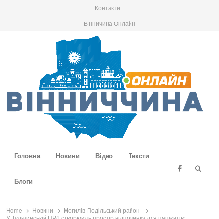
Контакти
Вінничина Онлайн
Вінниччина Онлайн
Новини Вінниччини, громад області, події та аналітика
Головна
Новини
Відео
Тексти
Searc
Блоги
Home
Новини
Могилів-Подільський район
У Тульчинській ЦРЛ створюють простір відпочинку для пацієнтів: