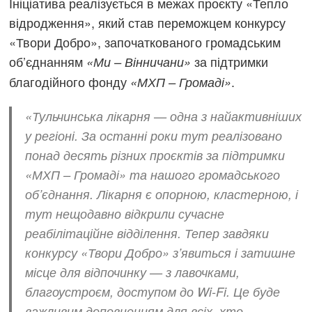
Ініціатива реалізується в межах проєкту «Тепло
відродження», який став переможцем конкурсу
«Твори Добро», започаткованого громадським
об’єднанням
за підтримки
«Ми – Вінничани»
благодійного фонду
.
«МХП – Громаді»
«Тульчинська лікарня — одна з найактивніших
у регіоні. За останні роки тут реалізовано
понад десять різних проєктів за підтримки
«МХП – Громаді» та нашого громадського
об’єднання. Лікарня є опорною, кластерною, і
тут нещодавно відкрили сучасне
реабілітаційне відділення. Тепер завдяки
конкурсу «Твори Добро» з’явиться і затишне
місце для відпочинку — з лавочками,
благоустроєм, доступом до Wi-Fi. Це буде
важливим доповненням для всіх, хто