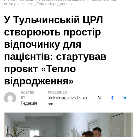
стартував проєкт «Тепло відродження»
У Тульчинській ЦРЛ
створюють простір
відпочинку для
пацієнтів: стартував
проєкт «Тепло
відродження»
PUBLISHED
Author
POSTED
30 Квітня, 2025
9:48
BY
X (Twitter)
Facebook
LinkedI
Редакція
am