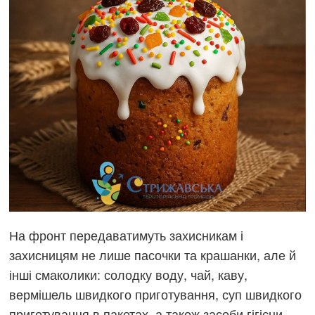
На фронт передаватимуть захисникам і
захисницям не лише пасочки та крашанки, але й
інші смаколики: солодку воду, чай, каву,
вермішель швидкого приготування, суп швидкого
приготування в пакетах, а також засоби гігієни