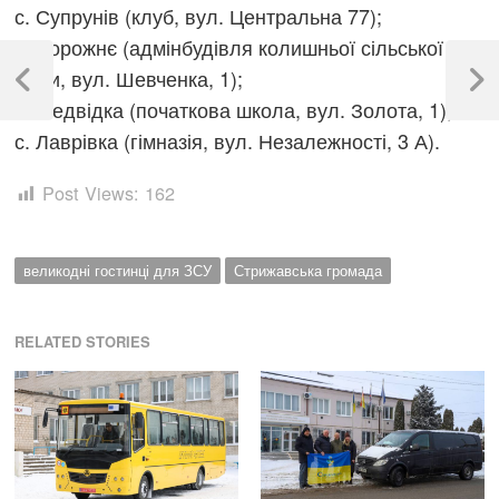
с. Супрунів (клуб, вул. Центральна 77);
с. Дорожнє (адмінбудівля колишньої сільської
Навігація
ради, вул. Шевченка, 1);
записів
Previous
Next
с. Медвідка (початкова школа, вул. Золота, 1);
Post
Post
с. Лаврівка (гімназія, вул. Незалежності, 3 А).
Post Views:
162
великодні гостинці для ЗСУ
Стрижавська громада
RELATED STORIES