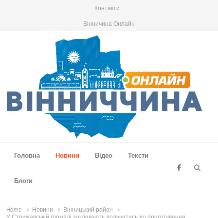
Контакти
Вінничина Онлайн
Вінниччина Онлайн
Новини Вінниччини, громад області, події та аналітика
Головна
Новини
Відео
Тексти
Searc
Блоги
Home
Новини
Вінницький район
У Стрижавській громаді закликають долучитись до приготування