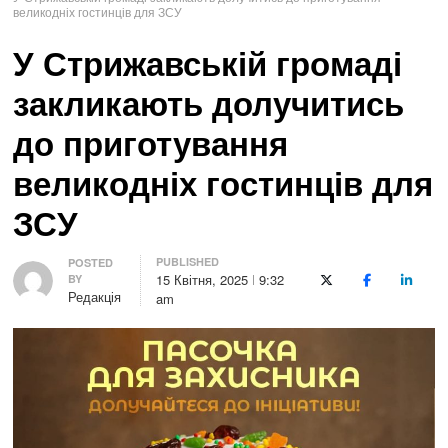
великодніх гостинців для ЗСУ
У Стрижавській громаді
закликають долучитись
до приготування
великодніх гостинців для
ЗСУ
PUBLISHED
Author
POSTED
15 Квітня, 2025
9:32
BY
X (Twitter)
Facebook
LinkedI
Редакція
am