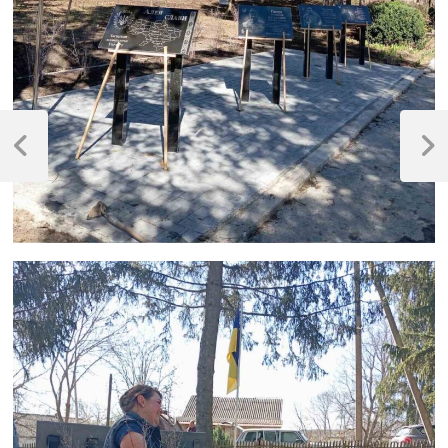
Навігація
записів
Previous
Next
Post
Post