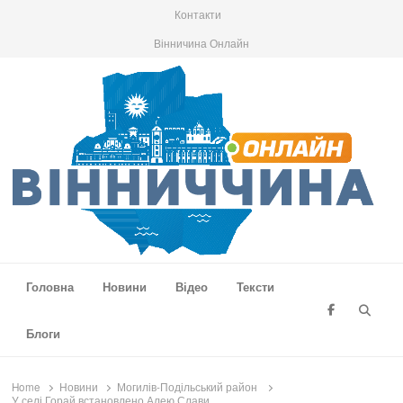
Контакти
Вінничина Онлайн
Вінниччина Онлайн
Новини Вінниччини, громад області, події та аналітика
Головна
Новини
Відео
Тексти
Searc
Блоги
Home
Новини
Могилів-Подільський район
У селі Горай встановлено Алею Слави