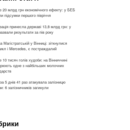
 20 млрд грн економічного ефекту: у БЕБ
ли підсумки першого півріччя
ізація принесла державі 13,8 млрд грн: у
азвали результати за пів року
а Магістратській у Вінниці: зіткнулися
икл і Mercedes, є постраждалий
 10 тисяч голів худоби: на Вінниччині
рюють одне з найбільших молочних
дарств
 за 5 днів 41 раз атакувала залізницю
ни: 6 залізничників загинули
брики