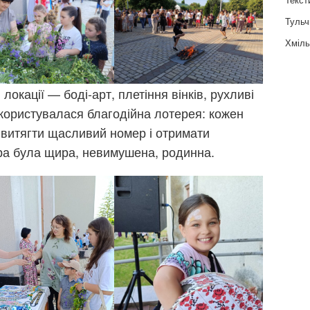
Тульч
Хміль
окації — боді-арт, плетіння вінків, рухливі
користувалася благодійна лотерея: кожен
, витягти щасливий номер і отримати
а була щира, невимушена, родинна.