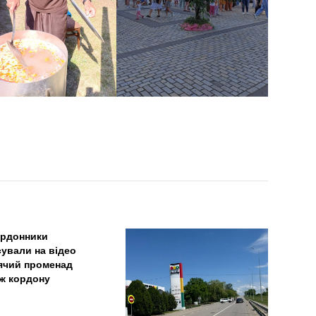
рдонники
сували на відео
ячий променад
ж кордону