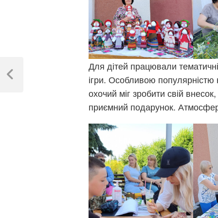
Навігація
Для дітей працювали тематичні л
записів
ігри. Особливою популярністю 
Previous
Post
охочий міг зробити свій внесок
приємний подарунок. Атмосфер