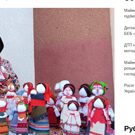
Майже
підби
Детін
БЕБ н
ДТП н
мотоц
Майже
розши
госпо
Росія
Украї
Ру