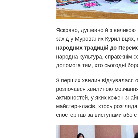
Яскраво, душевно й з великою
захід у Мурованих Курилівцях, 
народних традицій до Перемо
народна культура, справжнім с
допомога тим, хто сьогодні бор
З перших хвилин відчувалася о
розпочався хвилиною мовчання 
активностей, у яких кожен зна
майстер-класів, хтось розгляда
спостерігав за виступами або 