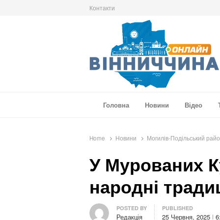
Контакти
Вінниччина Онлайн
Новини Вінниччини, громад області, події т
Головна
Новини
Відео
Home
Новини
Могилів-Подільський рай
У Мурованих К
народні тради
Author
POSTED BY
PUBLISHED
Редакція
25 Червня, 2025
6