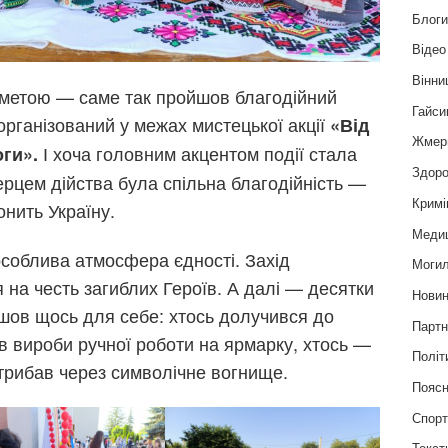
Блог
Відео
Вінни
 метою — саме так пройшов благодійний
Гайси
організований у межах мистецької акції
«Від
Жмер
І хоча головним акцентом події стала
ги».
Здоро
ерцем дійства була спільна благодійність —
Кримі
онить Україну.
Меди
соблива атмосфера єдності. Захід
Могил
на честь загиблих Героїв. А далі — десятки
Нови
йшов щось для себе: хтось долучився до
Партн
в вироби ручної роботи на ярмарку, хтось —
Політ
стрибав через символічне вогнище.
Пояс
Спор
Текст