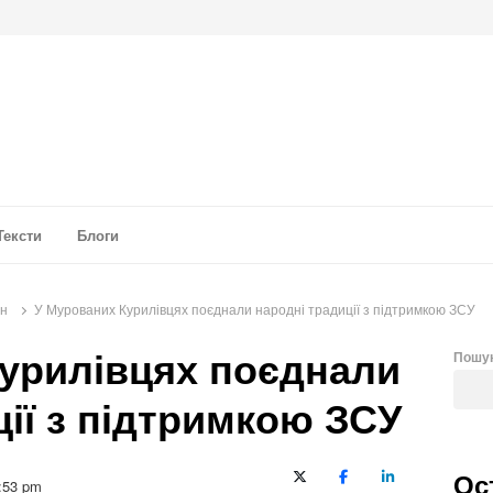
а аналітика
Тексти
Блоги
он
У Мурованих Курилівцях поєднали народні традиції з підтримкою ЗСУ
урилівцях поєднали
Пошу
ції з підтримкою ЗСУ
Ос
X (Twitter)
Facebook
LinkedIn
:53 pm