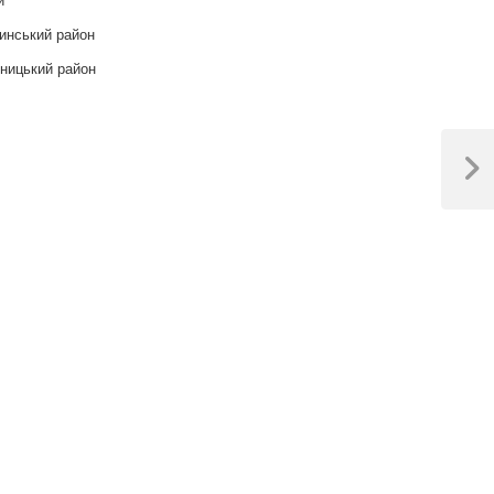
инський район
ницький район
Next
Post