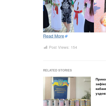
Read More
Post Views:
154
RELATED STORIES
Прико
зафік
кабан
уздов