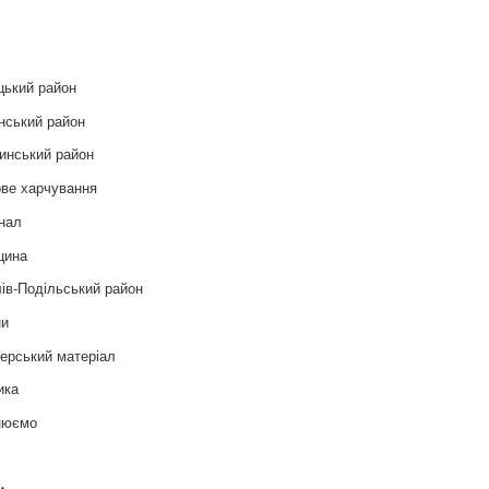
и
цький район
нський район
инський район
ве харчування
нал
цина
ів-Подільський район
ни
ерський матеріал
ика
нюємо
т
и