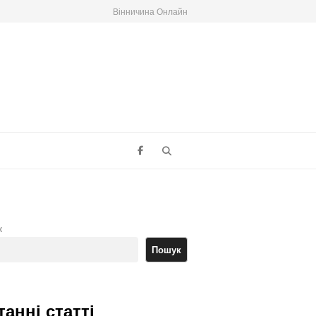
Вінничина Онлайн
Search
к
Пошук
танні статті