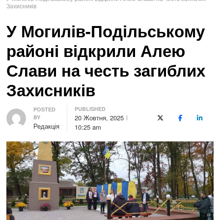
Захисників
У Могилів-Подільському
районі відкрили Алею
Слави на честь загиблих
Захисників
PUBLISHED
Author
POSTED
20 Жовтня, 2025
BY
X (Twitter)
Facebook
LinkedI
Редакція
10:25 am