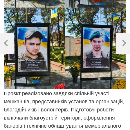
Навігація
записів
Previous
Next
Post
Post
Проєкт реалізовано завдяки спільній участі
мешканців, представників установ та організацій,
благодійників і волонтерів. Підготовчі роботи
включали благоустрій території, оформлення
банерів і технічне облаштування меморіального