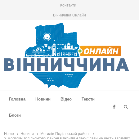
Контакти
Вінничина Онлайн
Вінниччина Онлайн
Новини Вінниччини, громад області, події та аналітика
Головна
Новини
Відео
Тексти
Searc
Блоги
Home
Новини
Могилів-Подільський район
У Могилів-Подільському районі відкрили Алею Слави на честь загиблих