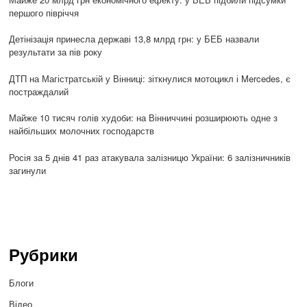
першого півріччя
Детінізація принесла державі 13,8 млрд грн: у БЕБ назвали
результати за пів року
ДТП на Магістратській у Вінниці: зіткнулися мотоцикл і Mercedes, є
постраждалий
Майже 10 тисяч голів худоби: на Вінниччині розширюють одне з
найбільших молочних господарств
Росія за 5 днів 41 раз атакувала залізницю України: 6 залізничників
загинули
Рубрики
Блоги
Відео