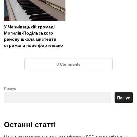
У Чернівецькій громаді
Могилів-Подільського
району школа мистецтв
отримала нове фортепіано
0 Comments
Пошук
Пошук
Останні статті
Майже 20 млрд грн економічного ефекту: у БЕБ підбили підсумки