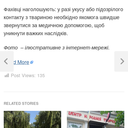
Фахівці наголошують: у разі укусу або підозрілого
контакту з твариною необхідно якомога швидше
звернутися за медичною допомогою, щоб
уникнути важких наслідків.
Фото – ілюстративне з інтернет-мережі.
Навігація
Read More
записів
Previous
Next
Post
Post
Post Views:
135
RELATED STORIES