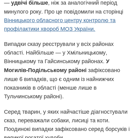
—
, ніж за аналогічний період
удвічі більше
минулого року. Про це повідомили на сторінці
Вінницького обласного центру контролю та
профілактики хвороб МОЗ України.
Випадки сказу реєстрували у всіх районах
області. Найбільше — у Хмільницькому,
Вінницькому та Гайсинському районах.
У
зафіксовано
Могилів-Подільському районі
лише 6 випадків, що є одним із найнижчих
показників в області (менше лише в
Тульчинському районі).
Серед тварин, у яких найчастіше діагностували
сказ, переважали собаки, лисиці та коти.
Поодинокі випадки зафіксовано серед борсуків і
великої рогатої худоби.