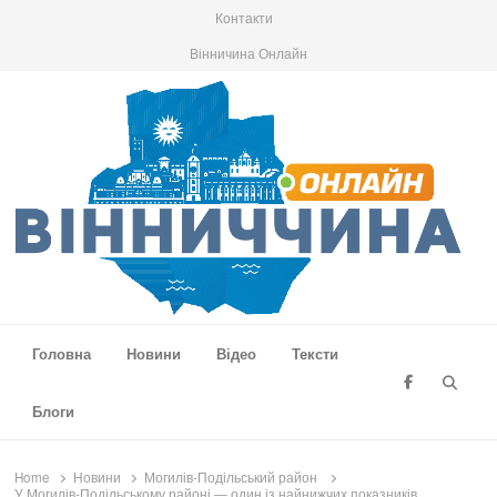
Контакти
Вінничина Онлайн
Вінниччина Онлайн
Новини Вінниччини, громад області, події та аналітика
Головна
Новини
Відео
Тексти
Searc
Блоги
Home
Новини
Могилів-Подільський район
У Могилів-Подільському районі — один із найнижчих показників