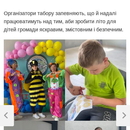
Організатори табору запевняють, що й надалі
працюватимуть над тим, аби зробити літо для
дітей громади яскравим, змістовним і безпечним.
Навігація
записів
Previous
Next
Post
Post