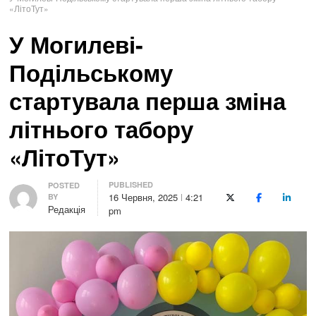
«ЛітоТут»
У Могилеві-
Подільському
стартувала перша зміна
літнього табору
«ЛітоТут»
PUBLISHED
Author
POSTED
16 Червня, 2025
4:21
BY
X (Twitter)
Facebook
LinkedI
Редакція
pm