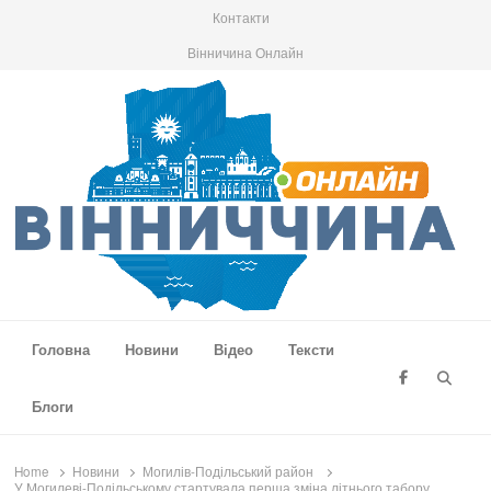
Контакти
Вінничина Онлайн
Вінниччина Онлайн
Новини Вінниччини, громад області, події та аналітика
Головна
Новини
Відео
Тексти
Searc
Блоги
Home
Новини
Могилів-Подільський район
У Могилеві-Подільському стартувала перша зміна літнього табору