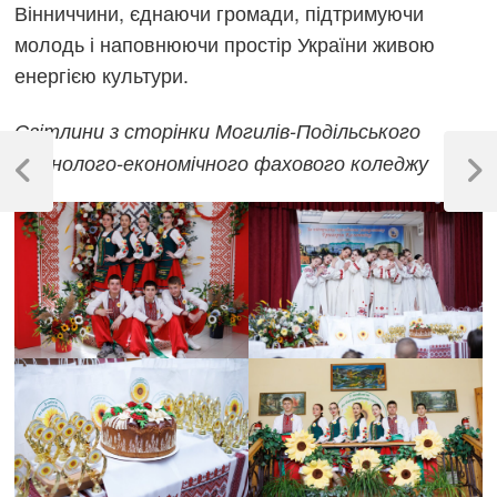
Вінниччини, єднаючи громади, підтримуючи
молодь і наповнюючи простір України живою
енергією культури.
Світлини з сторінки Могилів-Подільського
Навігація
технолого-економічного фахового коледжу
записів
Previous
Next
Post
Post