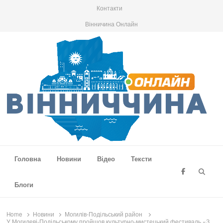
Контакти
Вінничина Онлайн
Вінниччина Онлайн
Новини Вінниччини, громад області, події та аналітика
Головна
Новини
Відео
Тексти
Searc
Блоги
Home
Новини
Могилів-Подільський район
У Могилеві-Подільському пройшов культурно-мистецький фестиваль «З