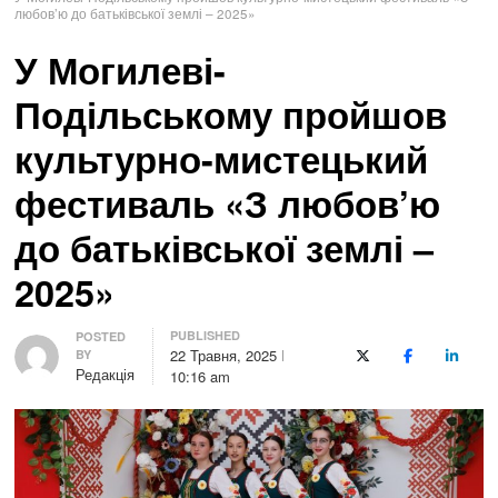
любов’ю до батьківської землі – 2025»
У Могилеві-
Подільському пройшов
культурно-мистецький
фестиваль «З любов’ю
до батьківської землі –
2025»
PUBLISHED
Author
POSTED
22 Травня, 2025
BY
X (Twitter)
Facebook
LinkedI
Редакція
10:16 am