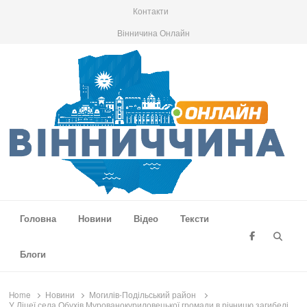
Контакти
Вінничина Онлайн
Вінниччина Онлайн
Новини Вінниччини, громад області, події та аналітика
Головна
Новини
Відео
Тексти
Searc
Блоги
Home
Новини
Могилів-Подільський район
У Ліцеї села Обухів Мурованокуриловецької громади в річницю загибелі