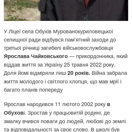
У Ліцеї села Обухів Мурованокуриловецької
селищної ради відбувся пам’ятний заходи до
третьої річниці загибелі військовослужбовця
— прикордонника, який
Ярослава Чайковського
віддав життя за Україну 25 травня 2022 року.
Доля йомі відміряли лиш
Війна забрала
20 років.
життя молодого і світлого хлопця, що мав мрії і
багато планів попереду
Ярослав народився 11 лютого 2002 року
в
і. Зростав у працьовитій родині, де
Обухов
змалку вчився поваги до людей, любові до землі
та відповідальності за своє слово. В школі був