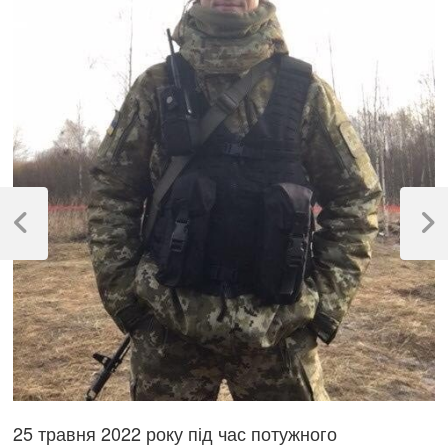
Навігація
записів
Previous
Next
Post
Post
25 травня 2022 року під час потужного