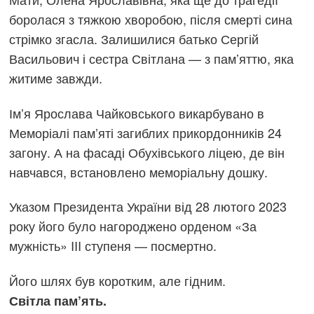
боролася з тяжкою хворобою, після смерті сина
стрімко згасла. Залишилися батько Сергій
Васильович і сестра Світлана — з пам’яттю, яка
житиме завжди.
Ім’я Ярослава Чайковського викарбувано в
Меморіалі пам’яті загиблих прикордонників 24
загону. А на фасаді Обухівського ліцею, де він
навчався, встановлено меморіальну дошку.
Указом Президента України від 28 лютого 2023
року його було нагороджено орденом «За
мужність» III ступеня — посмертно.
Його шлях був коротким, але гідним.
Світла пам’ять.