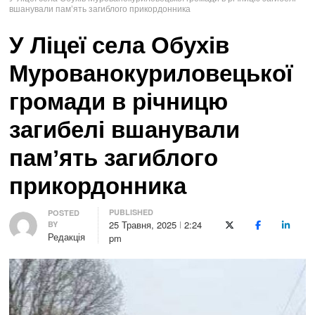
вшанували памʼять загиблого прикордонника
У Ліцеї села Обухів
Мурованокуриловецької
громади в річницю
загибелі вшанували
памʼять загиблого
прикордонника
PUBLISHED
Author
POSTED
25 Травня, 2025
2:24
BY
X (Twitter)
Facebook
LinkedI
Редакція
pm