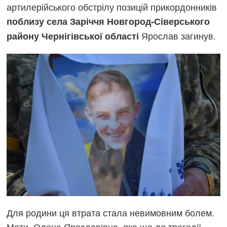
артилерійського обстрілу позицій прикордонників
поблизу села Заріччя Новгород-Сіверського
Ярослав загинув.
району Чернігівської області
Для родини ця втрата стала невимовним болем.
Мати, Олена Ярославівна, яка ще до трагедії