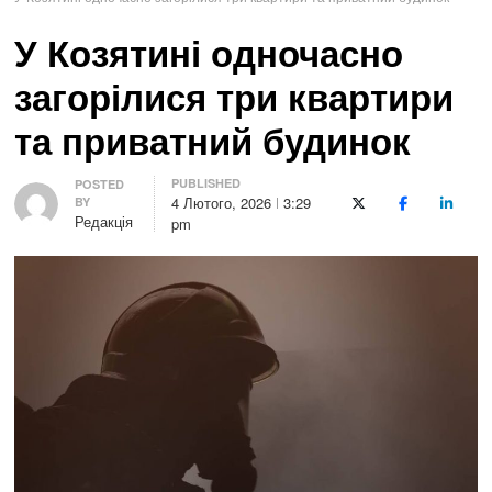
У Козятині одночасно
загорілися три квартири
та приватний будинок
PUBLISHED
Author
POSTED
4 Лютого, 2026
3:29
BY
X (Twitter)
Facebook
LinkedI
Редакція
pm