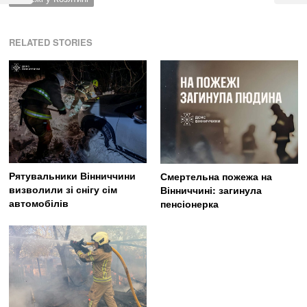
RELATED STORIES
Рятувальники Вінниччини
Смертельна пожежа на
визволили зі снігу сім
Вінниччині: загинула
автомобілів
пенсіонерка