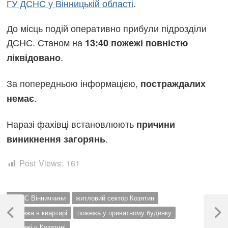
ГУ ДСНС у Вінницькій області
.
До місць подій оперативно прибули підрозділи
ДСНС. Станом на
13:40 пожежі повністю
.
ліквідовано
За попередньою інформацією,
постраждалих
.
немає
Наразі фахівці встановлюють
причини
.
виникнення загорянь
Post Views:
161
Навігація
ДСНС Вінниччини
житловий сектор Козятин
пожежа в квартирі
пожежа у приватному будинку
записів
Previous
Next
пожежі у Козятині
Post
Post