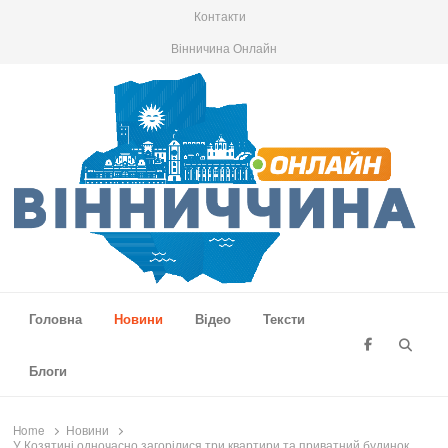
Контакти
Вінничина Онлайн
Вінниччина Онлайн
Новини Вінниччини, громад області, події та аналітика
Головна
Новини
Відео
Тексти
Searc
Блоги
Home
Новини
У Козятині одночасно загорілися три квартири та приватний будинок