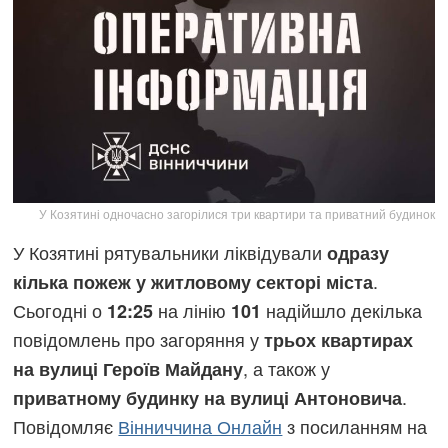
У Козятині одночасно загорілися три квартири та приватний будинок
У Козятині рятувальники ліквідували
одразу
.
кілька пожеж у житловому секторі міста
Сьогодні о
на лінію
надійшло декілька
12:25
101
повідомлень про загоряння у
трьох квартирах
, а також у
на вулиці Героїв Майдану
.
приватному будинку на вулиці Антоновича
Повідомляє
Вінниччина Онлайн
з посиланням на