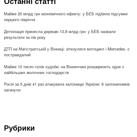
Останні статті
Майже 20 млрд грн економічного ефекту: у БЕБ підбили підсумки
першого півріччя
Детінізація принесла державі 13,8 млрд грн: у БЕБ назвали
результати за пів року
ДТП на Магістратській у Вінниці: зіткнулися мотоцикл і Mercedes, є
постраждалий
Майже 10 тисяч голів худоби: на Вінниччині розширюють одне з
найбільших молочних господарств
Росія за 5 днів 41 раз атакувала залізницю України: 6 залізничників
загинули
Рубрики