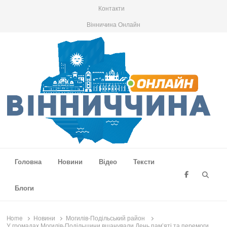
Контакти
Вінничина Онлайн
Вінниччина Онлайн
Новини Вінниччини, громад області, події та аналітика
Головна
Новини
Відео
Тексти
Searc
Блоги
Home
Новини
Могилів-Подільський район
У громадах Могилів-Подільщини вшанували День пам’яті та перемоги