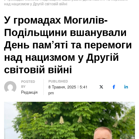
над нацизмом у Другій світовій війні
У громадах Могилів-
Подільщини вшанували
День пам’яті та перемоги
над нацизмом у Другій
світовій війні
PUBLISHED
Author
POSTED
8 Травня, 2025
5:41
BY
X (Twitter)
Facebook
LinkedI
Редакція
pm