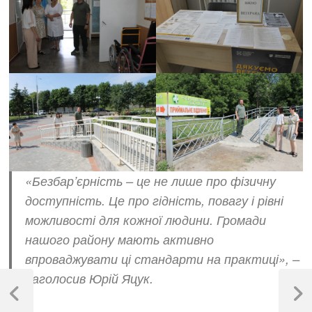
«Безбар’єрність – це не лише про фізичну
доступність. Це про гідність, повагу і рівні
можливості для кожної людини. Громади
нашого району мають активно
впроваджувати ці стандарти на практиці», –
Навігація
наголосив Юрій Яцук.
записів
Previous
Next