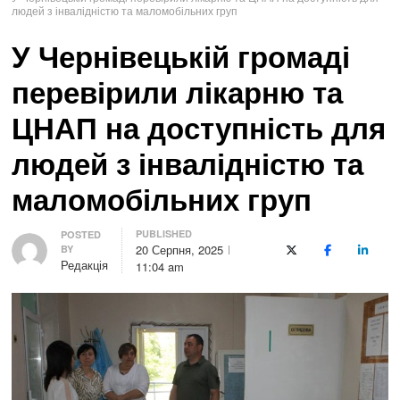
людей з інвалідністю та маломобільних груп
У Чернівецькій громаді
перевірили лікарню та
ЦНАП на доступність для
людей з інвалідністю та
маломобільних груп
PUBLISHED
Author
POSTED
20 Серпня, 2025
BY
X (Twitter)
Facebook
LinkedI
Редакція
11:04 am