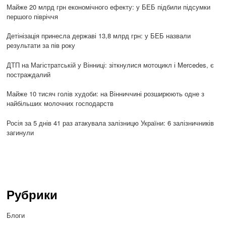
Майже 20 млрд грн економічного ефекту: у БЕБ підбили підсумки
першого півріччя
Детінізація принесла державі 13,8 млрд грн: у БЕБ назвали
результати за пів року
ДТП на Магістратській у Вінниці: зіткнулися мотоцикл і Mercedes, є
постраждалий
Майже 10 тисяч голів худоби: на Вінниччині розширюють одне з
найбільших молочних господарств
Росія за 5 днів 41 раз атакувала залізницю України: 6 залізничників
загинули
Рубрики
Блоги