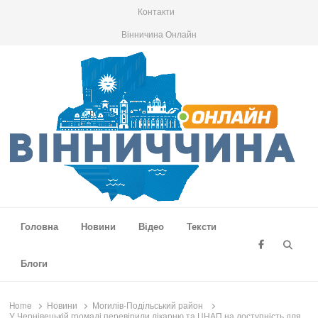
Контакти
Вінничина Онлайн
Вінниччина Онлайн
Новини Вінниччини, громад області, події та аналітика
Головна
Новини
Відео
Тексти
Searc
Блоги
Home
Новини
Могилів-Подільський район
У Чернівецькій громаді перевірили лікарню та ЦНАП на доступність для