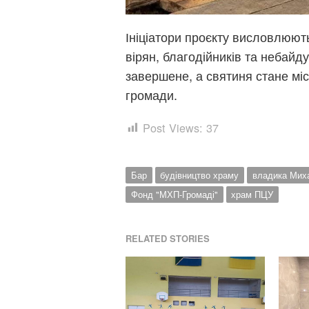
Ініціатори проєкту висловлюют
вірян, благодійників та небай
завершене, а святиня стане мі
громади.
Post Views:
37
Бар
будівництво храму
владика Мих
Фонд "МХП-Громаді"
храм ПЦУ
RELATED STORIES