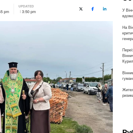
UPDATED
У Він
X (Twitter)
Facebook
LinkedIn
45 pm
3:50 pm
вдома
На Ві
крити
генер
Переї
Вінни
Курил
Вінни
гуман
Жител
ризик
Ру