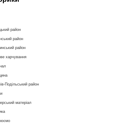
и
цький район
нський район
инський район
ве харчування
нал
цина
ів-Подільський район
ни
ерський матеріал
ика
нюємо
т