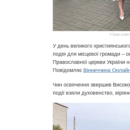
У Барі освя
У день великого християнського
подія для місцевої громади – 
Православної церкви України н
Повідомляє
Вінниччина Онлай
Чин освячення звершив Високо
події взяли духовенство, вірян