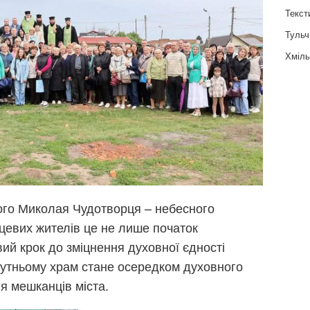
Текст
Тульч
Хміль
ого Миколая Чудотворця – небесного
сцевих жителів це не лише початок
вий крок до зміцнення духовної єдності
бутньому храм стане осередком духовного
я мешканців міста.