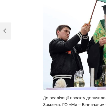
Навігація
записів
Previous
Post
До реалізації проєкту долучили
Зокрема, ГО «Ми – Вінничани»