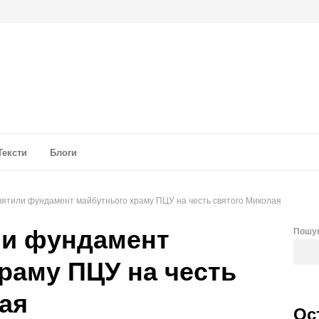
а аналітика
Тексти
Блоги
святили фундамент майбутнього храму ПЦУ на честь святого Миколая
ли фундамент
Пошу
раму ПЦУ на честь
ая
Ос