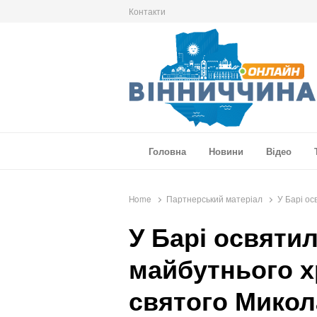
Контакти
Вінниччина Онлайн
Новини Вінниччини, громад області, події т
Головна
Новини
Відео
Home
Партнерський матеріал
У Барі о
У Барі освяти
майбутнього х
святого Микол