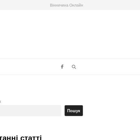
Вінничина Онлайн
Search
к
Пошук
танні статті