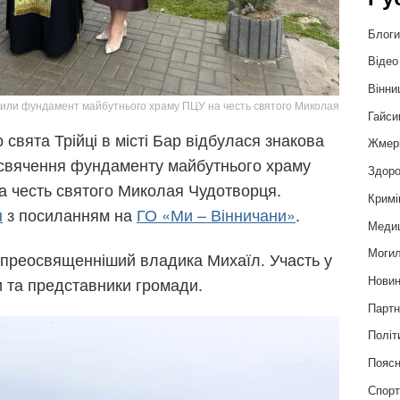
Блог
Відео
Вінни
тили фундамент майбутнього храму ПЦУ на честь святого Миколая
Гайси
 свята Трійці в місті Бар відбулася знакова
Жмер
освячення фундаменту майбутнього храму
Здоро
а честь святого Миколая Чудотворця.
Кримі
н
з посиланням на
ГО «Ми – Вінничани»
.
Меди
Могил
преосвященніший владика Михаїл. Участь у
Нови
и та представники громади.
Партн
Політ
Пояс
Спор