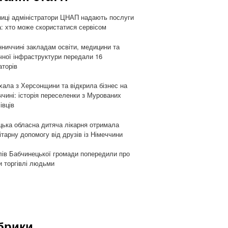
ниці адміністратори ЦНАП надають послуги
: хто може скористатися сервісом
нниччині закладам освіти, медицини та
чної інфраструктури передали 16
аторів
хала з Херсонщини та відкрила бізнес на
ччині: історія переселенки з Мурованих
івців
цька обласна дитяча лікарня отримала
ітарну допомогу від друзів із Німеччини
ів Бабчинецької громади попередили про
и торгівлі людьми
брики