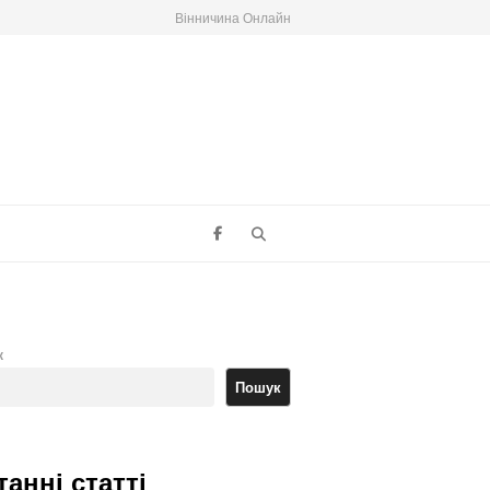
Вінничина Онлайн
Search
к
Пошук
танні статті