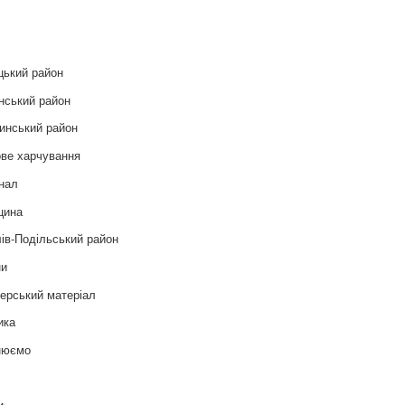
и
цький район
нський район
инський район
ве харчування
нал
цина
ів-Подільський район
ни
ерський матеріал
ика
нюємо
т
и