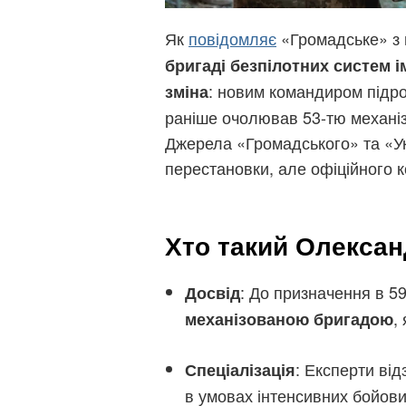
Як
повідомляє
«Громадське» з 
бригаді безпілотних систем 
: новим командиром підр
зміна
раніше очолював 53-тю механі
Джерела «Громадського» та «Ук
перестановки, але офіційного 
Хто такий Олексан
: До призначення в 5
Досвід
,
механізованою бригадою
: Експерти ві
Спеціалізація
в умовах інтенсивних бойови