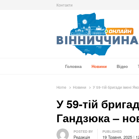
Контакти
Вінниччина Онлайн
Новини Вінниччини, громад області, події т
Головна
Новини
Відео
Home
Новини
У 59-тій бригади імені Я
У 59-тій брига
Гандзюка – но
Author
POSTED BY
PUBLISHED
Редакція
19 Травня, 2025
1