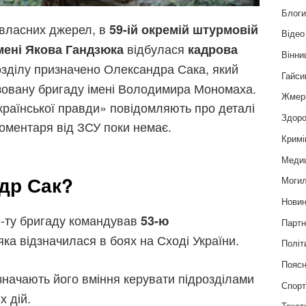
Блог
власних джерел, в
59-ій окремій штурмовій
Відео
відбулася
імені Якова Гандзюка
кадрова
Вінни
озділу призначено Олександра Сака, який
Гайси
зовану бригаду імені Володимира Мономаха.
Жмер
раїнської правди» повідомляють про деталі
Здоро
коментаря від ЗСУ поки немає.
Кримі
Меди
др Сак?
Могил
Нови
9-ту бригаду командував
53-ю
Партн
 яка відзначилася в боях на Сході України.
Політ
Пояс
дзначають його вміння керувати підрозділами
Спор
х дій.
Текст