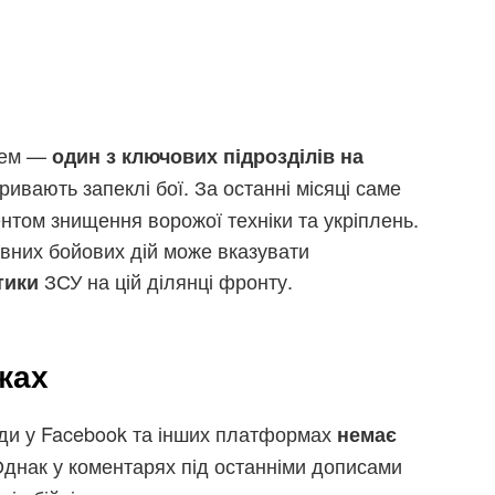
стем —
один з ключових підрозділів на
тривають запеклі бої. За останні місяці саме
нтом знищення ворожої техніки та укріплень.
ивних бойових дій може вказувати
ЗСУ на цій ділянці фронту.
тики
жах
гади у Facebook та інших платформах
немає
Однак у коментарях під останніми дописами