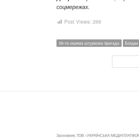
соцмережах.
Post Views:
266
59-та окрема штурмова бригада
Богдан
Засновник: ТОВ «УКРАЇНСЬКА МЕДІАПЛАТФО