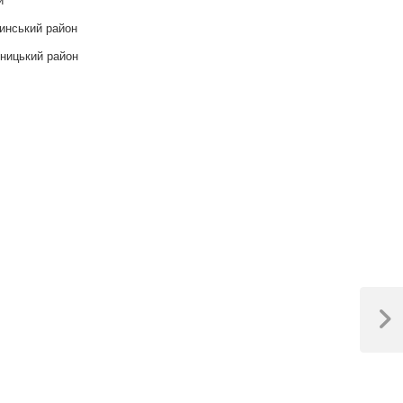
инський район
ницький район
Next
Post