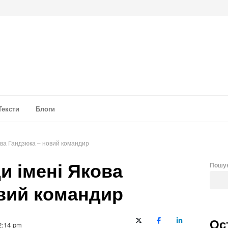
а аналітика
Тексти
Блоги
кова Гандзюка – новий командир
ди імені Якова
Пошу
вий командир
Ос
X (Twitter)
Facebook
LinkedIn
2:14 pm