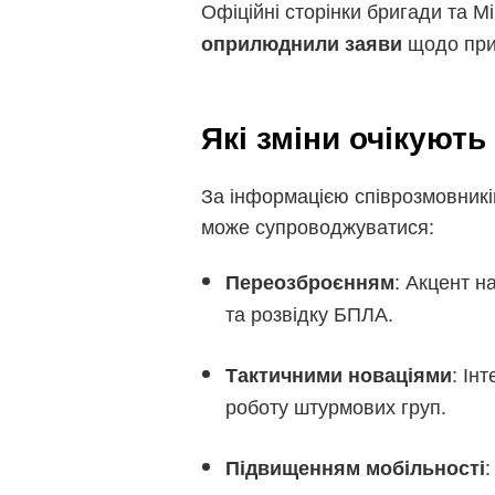
Офіційні сторінки бригади та 
щодо прич
оприлюднили заяви
Які зміни очікують
За інформацією співрозмовникі
може супроводжуватися:
: Акцент н
Переозброєнням
та розвідку БПЛА.
: Ін
Тактичними новаціями
роботу штурмових груп.
:
Підвищенням мобільності