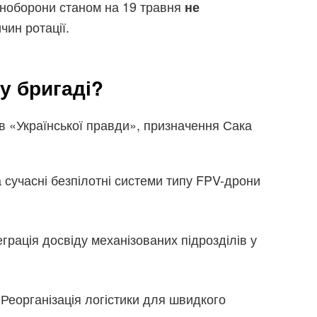
Міноборони станом на 19 травня
не
ин ротації.
 у бригаді?
в «Української правди», призначення Сака
а сучасні безпілотні системи типу FPV-дрони
теграція досвіду механізованих підрозділів у
 Реорганізація логістики для швидкого