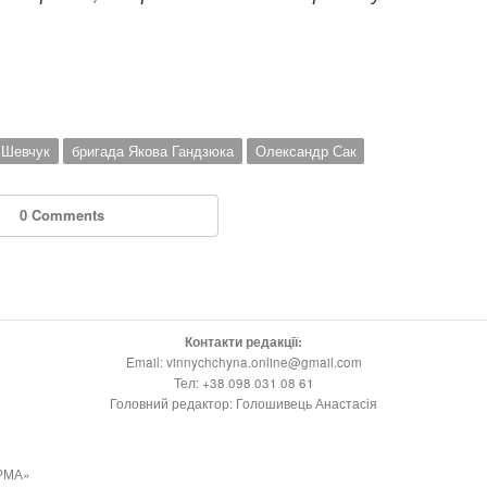
 Шевчук
бригада Якова Гандзюка
Олександр Сак
0 Comments
Контакти редакції:
Email: vinnychchyna.online@gmail.com
Тел: +38 098 031 08 61
Головний редактор: Голошивець Анастасія
РМА»