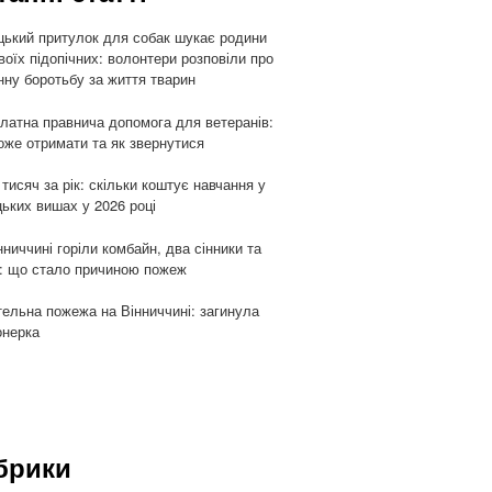
цький притулок для собак шукає родини
воїх підопічних: волонтери розповіли про
ну боротьбу за життя тварин
латна правнича допомога для ветеранів:
оже отримати та як звернутися
 тисяч за рік: скільки коштує навчання у
цьких вишах у 2026 році
нниччині горіли комбайн, два сінники та
: що стало причиною пожеж
ельна пожежа на Вінниччині: загинула
онерка
брики