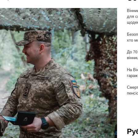
Вінни
для с
щоден
Безоп
хто м
До 70
вінни
На Ві
гараж
Смерт
пенсі
Ру