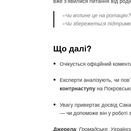
вже з’явилися питання від родич
«Чи вплине це на ротацію?
«Чи збережеться підтримк
Що далі?
Очікується офіційний комен
Експерти аналізують, чи пов
на Покровськ
контрнаступу
Увагу привертає досвід Сака
— чи допоможе він у роботі 
:
Джерела
Громадське, Українсь