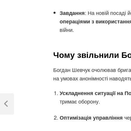
: На новій посаді
Завдання
операціями з використанн
війни.
Чому звільнили Б
Богдан Шевчук очолював бриг
на умовах анонімності наводят
Ускладнення ситуації на 
Навігація
тримає оборону.
записів
Previous
Post
чер
Оптимізація управління