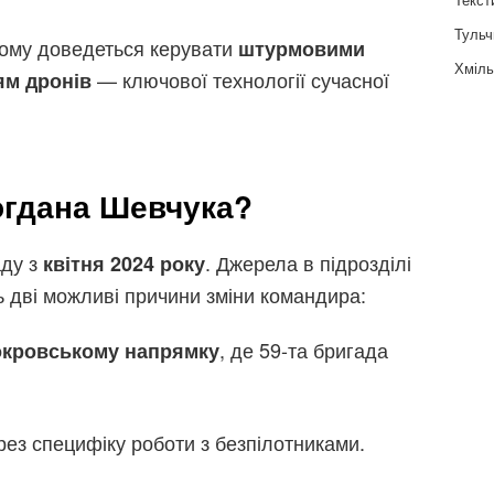
Тульч
 йому доведеться керувати
штурмовими
Хміль
— ключової технології сучасної
ям дронів
огдана Шевчука?
аду з
. Джерела в підрозділі
квітня 2024 року
ь дві можливі причини зміни командира:
, де 59-та бригада
Покровському напрямку
ез специфіку роботи з безпілотниками.