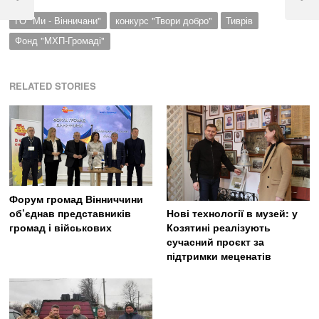
записів
Previous
Next
Post
Post
ГО "Ми - Вінничани"
конкурс "Твори добро"
Тиврів
Фонд "МХП-Громаді"
RELATED STORIES
Форум громад Вінниччини
об’єднав представників
Нові технології в музей: у
громад і військових
Козятині реалізують
сучасний проєкт за
підтримки меценатів