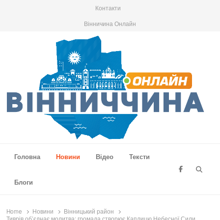
Контакти
Вінничина Онлайн
Вінниччина Онлайн
Новини Вінниччини, громад області, події та аналітика
Головна
Новини
Відео
Тексти
Searc
Блоги
Home
Новини
Вінницький район
Тиврів об’єднає молитва: громада створює Каплицю Небесної Сили