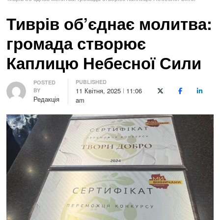
Тиврів об’єднає молитва:
громада створює
Каплицю Небесної Сили
PUBLISHED
Author
POSTED
11 Квітня, 2025
11:06
BY
X (Twitter)
Facebook
LinkedI
Редакція
am