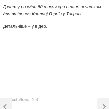
Грант у розміри 80 тисяч грн стане початком
для втілення Каплиці Героїв у Тиврові.
Детальніше – у відео.
Post Views:
214
Навігація