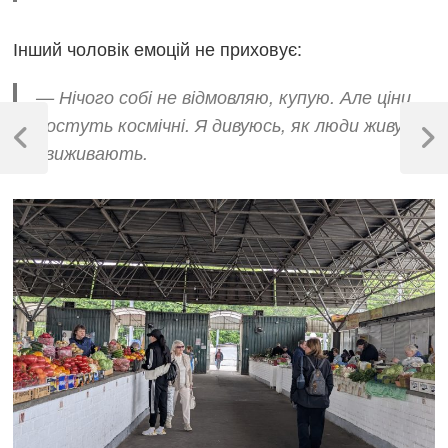
Інший чоловік емоцій не приховує:
— Нічого собі не відмовляю, купую. Але ціни
Навігація
ростуть космічні. Я дивуюсь, як люди живуть
записів
Previous
Next
і виживають.
Post
Post