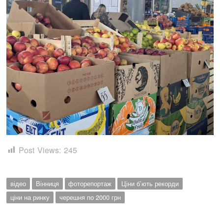
Post Views:
245
відео
Вінниця
фоторепортаж
Ціни б’ють рекорди
ціни на ринку
черешня по 2000 грн