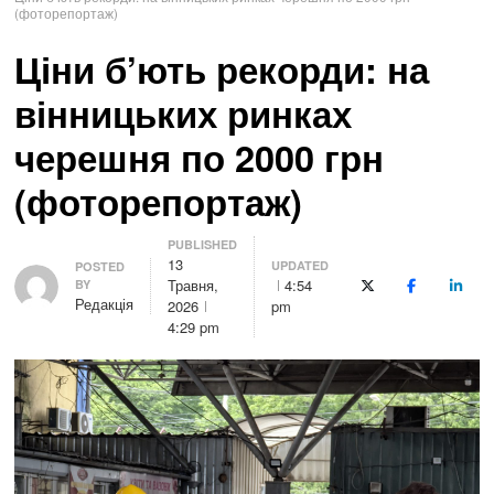
(фоторепортаж)
Ціни б’ють рекорди: на
вінницьких ринках
черешня по 2000 грн
(фоторепортаж)
PUBLISHED
13
UPDATED
Author
POSTED
Травня,
4:54
BY
X (Twitter)
Facebook
Linke
Редакція
2026
pm
4:29 pm