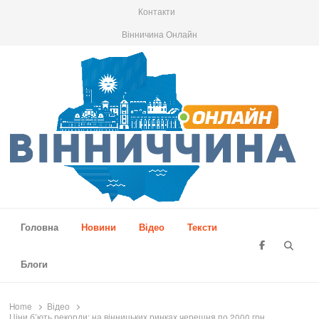
Контакти
Вінничина Онлайн
Вінниччина Онлайн
Новини Вінниччини, громад області, події та аналітика
Головна
Новини
Відео
Тексти
Searc
Блоги
Home
Відео
Ціни б’ють рекорди: на вінницьких ринках черешня по 2000 грн