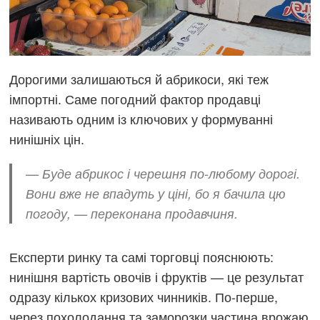
Дорогими залишаються й абрикоси, які теж
імпортні. Саме погодний фактор продавці
називають одним із ключових у формуванні
нинішніх цін.
— Буде абрикос і черешня по-любому дорогі.
Вони вже не впадуть у ціні, бо я бачила цю
погоду, — переконана продавчиня.
Експерти ринку та самі торговці пояснюють:
нинішня вартість овочів і фруктів — це результат
одразу кількох кризових чинників. По-перше,
через похолодання та заморозки частина врожаю