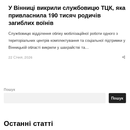
У Вінниці викрили службовицю ТЦК, яка
привласнила 190 тисяч родичів
загиблих воїнів
Службовицю відділення обліку мобілізаційної роботи одного з
територіальних центрів комплектування та соціальної підтримки у
Вінницькій області викрили у шахрайстві та…
22 Січня, 2026
Sha
thi
po
Пошук
Пошук
Останні статті