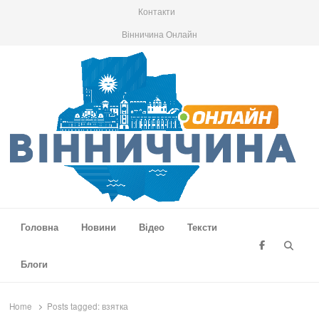
Контакти
Вінничина Онлайн
Вінниччина Онлайн
Новини Вінниччини, громад області, події та аналітика
Головна
Новини
Відео
Тексти
Searc
Блоги
Home
Posts tagged:
взятка