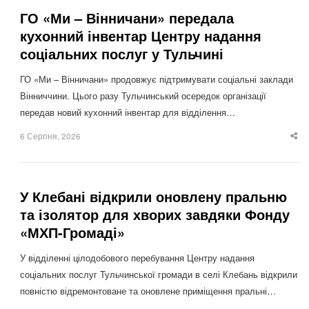
ГО «Ми – Вінничани» передала
кухонний інвентар Центру надання
соціальних послуг у Тульчині
ГО «Ми – Вінничани» продовжує підтримувати соціальні заклади
Вінниччини. Цього разу Тульчинський осередок організації
передав новий кухонний інвентар для відділення…
6 Серпня, 2026
Sha
thi
po
У Клебані відкрили оновлену пральню
та ізолятор для хворих завдяки Фонду
«МХП-Громаді»
У відділенні цілодобового перебування Центру надання
соціальних послуг Тульчинської громади в селі Клебань відкрили
повністю відремонтоване та оновлене приміщення пральні…