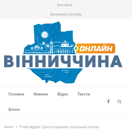
Контакти
Вінничина Онлайн
Вінниччина Онлайн
Новини Вінниччини, громад області, події та аналітика
Головна
Новини
Відео
Тексти
Searc
Блоги
Home
Posts tagged:
Центр надання соціальних послуг