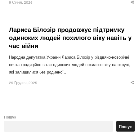
9 Січня, 2026
Sha
thi
po
Лариса Білозір продовжує підтримку
одиноких людей похилого віку навіть у
час війни
Народна депутатка України Лариса Білозір у різдвяно-новорічні
свята традиційно вітає одиноких людей похилого віку на окрузі,
які залишилися без родинної…
29 Грудня, 2025
Sha
thi
po
Пошук
Пошук