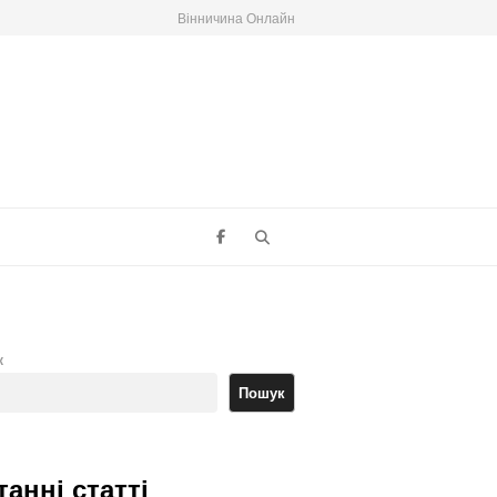
Вінничина Онлайн
Search
к
Пошук
танні статті