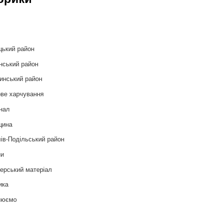
и
цький район
нський район
инський район
ве харчування
нал
цина
ів-Подільський район
ни
ерський матеріал
ика
нюємо
т