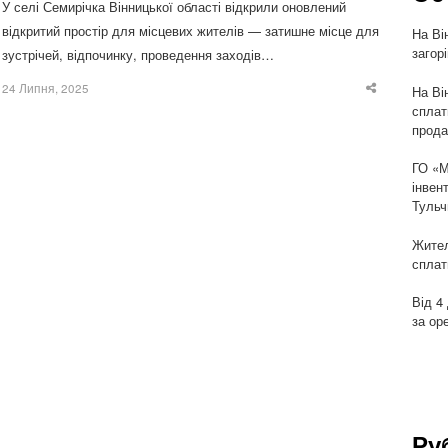
У селі Семирічка Вінницької області відкрили оновлений
відкритий простір для місцевих жителів — затишне місце для
На Ві
загор
зустрічей, відпочинку, проведення заходів…
24 Липня, 2025
На Ві
Share
this
сплат
post
прода
ГО «М
інвен
Тульч
Жител
сплат
Від 4
за ор
Ру