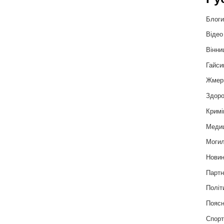
Блог
Відео
Вінни
Гайси
Жмер
Здоро
Кримі
Меди
Могил
Нови
Партн
Політ
Пояс
Спор