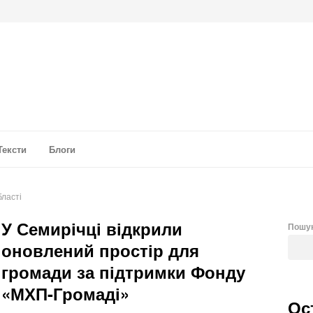
а аналітика
Тексти
Блоги
бласті
У Семирічці відкрили
Пошу
оновлений простір для
громади за підтримки Фонду
«МХП-Громаді»
Ос