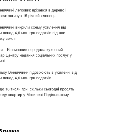
нниччині легковик врізався в дерево і
івся: загинув 15-річний хлопець
нниччині викрили схему ухилення від
и понад 4,6 млн грн податків під час
жу землі
и – Вінничани» передала кухонний
тар Центру надання соціальних послуг у
ині
ьку Вінниччини підозрюють в ухиленні від
и понад 4,6 млн грн податків
 до 16 тисяч грн: скільки сьогодні просять
енду квартир у Могилеві-Подільському
брики