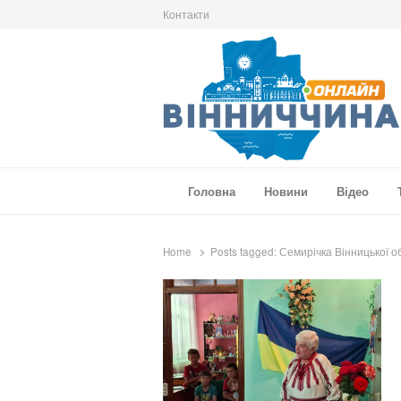
Контакти
Вінниччина Онлайн
Новини Вінниччини, громад області, події т
Головна
Новини
Відео
Home
Posts tagged:
Семирічка Вінницької о