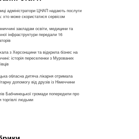
ниці адміністратори ЦНАП надають послуги
: хто може скористатися сервісом
нниччині закладам освіти, медицини та
чної інфраструктури передали 16
аторів
хала з Херсонщини та відкрила бізнес на
ччині: історія переселенки з Мурованих
івців
цька обласна дитяча лікарня отримала
ітарну допомогу від друзів із Німеччини
ів Бабчинецької громади попередили про
и торгівлі людьми
брики