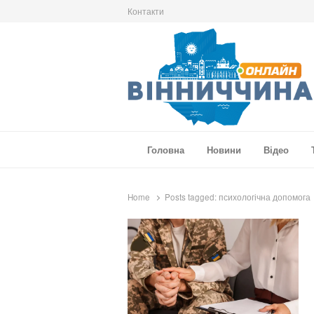
Контакти
Вінниччина Онлайн
Новини Вінниччини, громад області, події т
Головна
Новини
Відео
Home
Posts tagged:
психологічна допомога