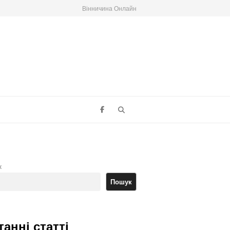
Вінничина Онлайн
Search
к
Пошук
танні статті