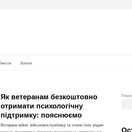
а аналітика
Тексти
Блоги
Як ветеранам безкоштовно
Пошу
отримати психологічну
підтримку: пояснюємо
Ветерани війни, військовослужбовці та члени їхніх родин
Ос
можуть безоплатно отримати психологічну допомогу від