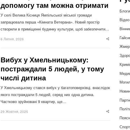
допомогу там можна отримати
Блог
У селі Велика Кісниця Ямпільської міської громади
Відео
запрацювала перша «Кімната Ветерана». Новий простір
Вінни
створили в приміщенні будинку культури, щоб забезпечити…
Гайси
6 Липня, 2026
Share
this
Жмер
post
Здоро
Вибух у Хмельницькому:
Кримі
постраждали 5 людей, у тому
Меди
числі дитина
Могил
У Хмельницькому стався вибух у багатоповерхівці, внаслідок
Нови
якого постраждали 5 людей, серед них одна дитина.
Партн
Частково зруйновані 9 квартир, ще…
Політ
29 Жовтня, 2025
Share
this
Пояс
post
Спор