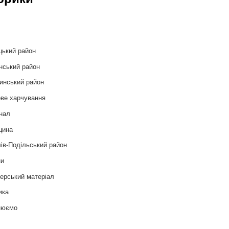
и
цький район
нський район
инський район
ве харчування
нал
цина
ів-Подільський район
ни
ерський матеріал
ика
нюємо
т