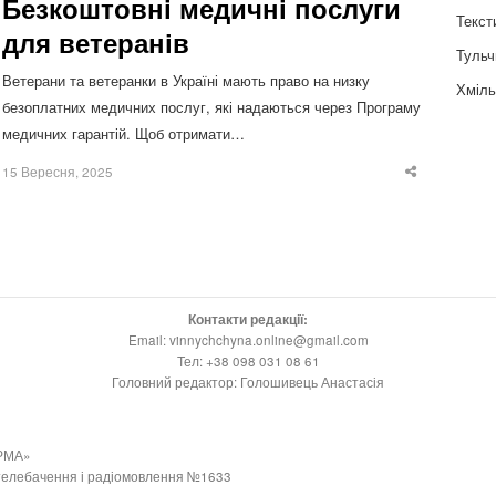
Безкоштовні медичні послуги
Текст
для ветеранів
Тульч
Ветерани та ветеранки в Україні мають право на низку
Хміль
безоплатних медичних послуг, які надаються через Програму
медичних гарантій. Щоб отримати…
15 Вересня, 2025
Share
this
post
Контакти редакції:
Email: vinnychchyna.online@gmail.com
Тел: +38 098 031 08 61
Головний редактор: Голошивець Анастасія
РМА»
 телебачення і радіомовлення №1633