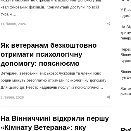
кваліфікованих фахівців. Консультації доступні по всій
У Він
Україні…
вдома
14 Липня, 2026
Share
На Ві
this
крити
post
генер
Як ветеранам безкоштовно
Переї
отримати психологічну
Вінни
Курил
допомогу: пояснюємо
Вінни
Ветерани, ветеранки, військовослужбовці та члени їхніх
гуман
родин можуть безоплатно отримати психологічну допомогу.
Для цього діє Реєстр надавачів послуг із психологічної…
Жител
ризик
8 Липня, 2026
Share
this
post
На Вінниччині відкрили першу
«Кімнату Ветерана»: яку
Ру