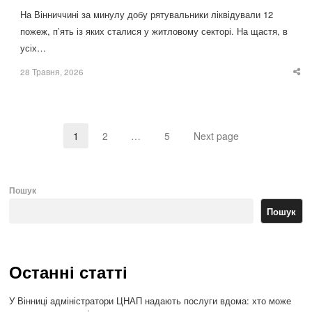
На Вінниччині за минулу добу рятувальники ліквідували 12
пожеж, п’ять із яких сталися у житловому секторі. На щастя, в
усіх…
28 Травня, 2026
Sha
thi
po
1
2
…
5
Next page
Page
Page
Page
Пошук
Пошук
Останні статті
У Вінниці адміністратори ЦНАП надають послуги вдома: хто може