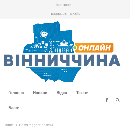
Контакти
Вінничина Онлайн
Вінниччина Онлайн
Новини Вінниччини, громад області, події та аналітика
Головна
Новини
Відео
Тексти
Searc
Блоги
Home
Posts tagged:
пожежі