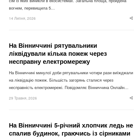
сім із яких виникли в екосистемах. Загальна площа, пройдена
вогнем, перевищила 5…
14 Липня, 2026
Sha
thi
po
На Вінниччині рятувальники
ліквідували кілька пожеж через
несправну електромережу
На Вінниччині минулої доби рятувальники чотири рази виїжджали
на ліквідацію пожеж. Більшість загорянь сталися через
несправність електромережі. Повідомляє Вінниччина Онлайн…
29 Травня, 2026
Sha
thi
po
На Вінниччині 5-річний хлопчик ледь не
спалив будинок, граючись із сірниками