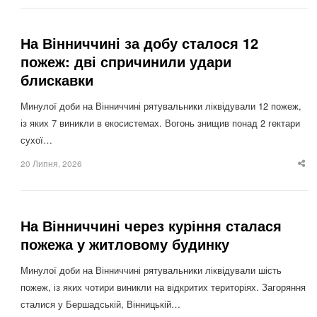
На Вінниччині за добу сталося 12
пожеж: дві спричинили удари
блискавки
Минулої доби на Вінниччині рятувальники ліквідували 12 пожеж,
із яких 7 виникли в екосистемах. Вогонь знищив понад 2 гектари
сухої…
20 Липня, 2026
Sha
thi
po
На Вінниччині через куріння сталася
пожежа у житловому будинку
Минулої доби на Вінниччині рятувальники ліквідували шість
пожеж, із яких чотири виникли на відкритих територіях. Загоряння
сталися у Бершадській, Вінницькій…