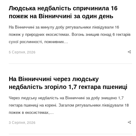
Людська недбалість спричинила 16
пожеж на Вінниччині за один день
На Вінниччині за минулу добу рятувальники ліквідували 16
пожеж у природних екосистемах. Вогонь знищив понад 6 гектарів
сухої рослинності, пожнивних…
5 Серпня, 2026
Sha
thi
po
На Вінниччині через людську
недбалість згоріло 1,7 гектара пшениці
Через людську недбалість на Вінниччині за добу знищено 1,7
гектара пшениці на корені. Загалом рятувальники ліквідували 18
пожеж в екосистемах,…
3 Серпня, 2026
Sha
thi
po