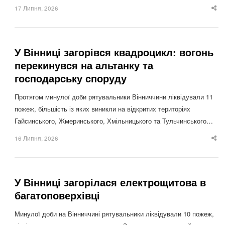
17 Липня, 2026
Sha
thi
po
У Вінниці загорівся квадроцикл: вогонь
перекинувся на альтанку та
господарську споруду
Протягом минулої доби рятувальники Вінниччини ліквідували 11
пожеж, більшість із яких виникли на відкритих територіях
Гайсинського, Жмеринського, Хмільницького та Тульчинського…
16 Липня, 2026
Sha
thi
po
У Вінниці загорілася електрощитова в
багатоповерхівці
Минулої доби на Вінниччині рятувальники ліквідували 10 пожеж,