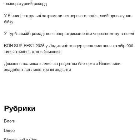
температурний рекорд
У Вінниці патрульні затримали нетверезого водія, який провокував
бійку
У Турбівській громаді пенсіонер отримав опіки через пожежу в оселі
BOH SUP FEST 2026 у Ладижині: концерт, сап-змагання та збір 900
тисяч гривень для військових
Домашня наливка з аличі за рецептом блогерки з Вінниччини:
знадобляться лише три інгредієнти
Рубрики
Блоги
Відео
Вінницький район