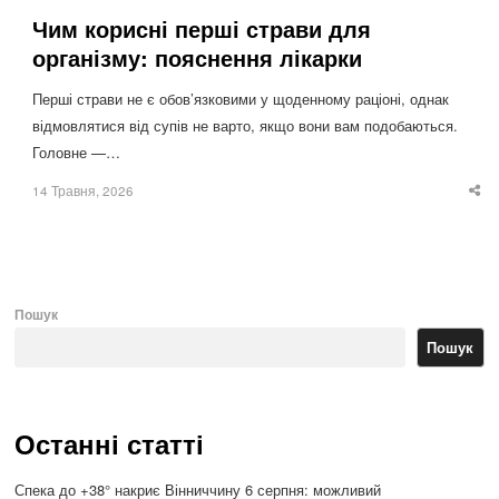
Чим корисні перші страви для
організму: пояснення лікарки
Перші страви не є обов’язковими у щоденному раціоні, однак
відмовлятися від супів не варто, якщо вони вам подобаються.
Головне —…
14 Травня, 2026
Sha
thi
po
Пошук
Пошук
Останні статті
Спека до +38° накриє Вінниччину 6 серпня: можливий