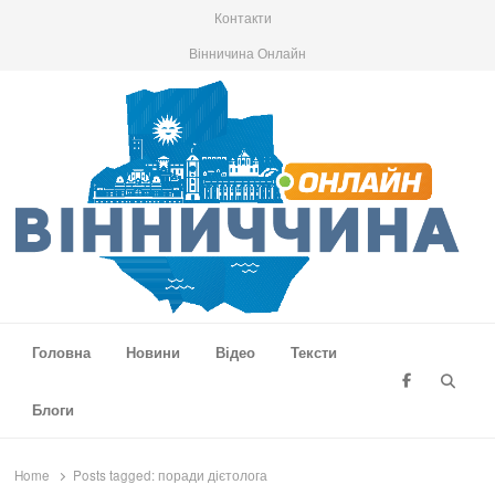
Контакти
Вінничина Онлайн
Вінниччина Онлайн
Новини Вінниччини, громад області, події та аналітика
Головна
Новини
Відео
Тексти
Searc
Блоги
Home
Posts tagged:
поради дієтолога