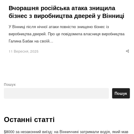
Вчорашня російська атака знищила
бізнес з виробництва дверей у Вінниці
У Вінниці після нічної атаки повністю знищено бізнес із
виробництва дверей. Про це повідомила власниця виробництва
Галина Бабак на своїй…
11 Вересня, 2025
Sha
thi
po
Пошук
Пошук
Останні статті
$8000 за незаконний виїзд: на Вінниччині затримали водія, який мав