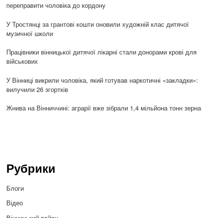
переправити чоловіка до кордону
У Тростянці за грантові кошти оновили художній клас дитячої
музичної школи
Працівники вінницької дитячої лікарні стали донорами крові для
військових
У Вінниці викрили чоловіка, який готував наркотичні «закладки»:
вилучили 26 згортків
Жнива на Вінниччині: аграрії вже зібрали 1,4 мільйона тонн зерна
Рубрики
Блоги
Відео
Вінницький район