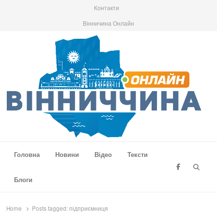
Контакти
Вінничина Онлайн
Вінниччина Онлайн
Новини Вінниччини, громад області, події та аналітика
Головна
Новини
Відео
Тексти
Searc
Блоги
Home
Posts tagged:
підприємниця