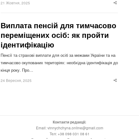
21 Жовтня, 2025
Share
this
post
Виплата пенсій для тимчасово
переміщених осіб: як пройти
ідентифікацію
Пенсії та страхові виплати для осіб за межами України та на
тимчасово окупованих територіях: необхідна ідентифікація до
кінця року. Про…
24 Вересня, 2025
Share
this
post
Контакти редакції:
Email: vinnychchyna.online@gmail.com
Тел: +38 098 031 08 61