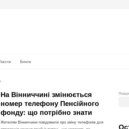
а аналітика
Тексти
Блоги
и
На Вінниччині змінюється
Пошу
номер телефону Пенсійного
фонду: що потрібно знати
Жителям Вінниччини повідомили про зміну телефонів для
Ос
отримання консультацій із питань, що належать до