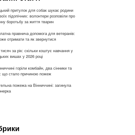
цький притулок для собак шукає родини
воїх підопічних: волонтери розповіли про
ну боротьбу за життя тварин
латна правнича допомога для ветеранів:
оже отримати та як звернутися
 тисяч за рік: скільки коштує навчання у
цьких вишах у 2026 році
нниччині горіли комбайн, два сінники та
: що стало причиною пожеж
ельна пожежа на Вінниччині: загинула
онерка
брики