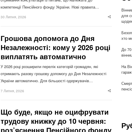
компетенції Пенсійного фонду України. Нові правила…
Вінни
для с
30 Липня, 2026
Share
щоден
this
post
Безоп
Грошова допомога до Дня
хто м
Незалежності: кому у 2026 році
До 70
виплатять автоматично
вінни
На Ві
У 2026 році розширили перелік категорій громадян, які
гараж
отримають разову грошову допомогу до Дня Незалежності
України автоматично. Для більшості одержувачів…
Смерт
пенсі
7 Липня, 2026
Share
this
post
Що буде, якщо не оцифрувати
трудову книжку до 10 червня:
Ру
роз’яснення Пенсійного фонду