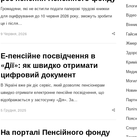
Блог
Громадяни, які не встигли подати паперові трудові книжки
Відео
для оцифрування до 10 червня 2026 року, зможуть зробити
це і після…
Вінни
Гайси
9 Червня, 2026
Share
this
post
Жмер
Здоро
Е-пенсійне посвідчення в
Кримі
«Дії»: як швидко отримати
Меди
цифровий документ
Могил
В Україні вже рік діє сервіс, який дозволяє пенсіонерам
Нови
швидко отримати електронне пенсійне посвідчення, що
Партн
відображається у застосунку «Дія». За…
Політ
5 Грудня, 2025
Share
this
Пояс
post
Спор
На порталі Пенсійного фонду
Текст