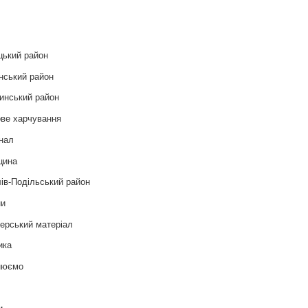
и
цький район
нський район
инський район
ве харчування
нал
цина
ів-Подільський район
ни
ерський матеріал
ика
нюємо
т
и