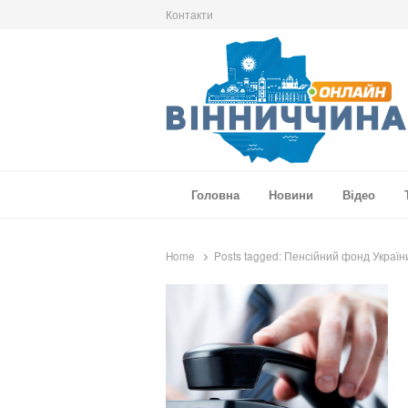
Контакти
Вінниччина Онлайн
Новини Вінниччини, громад області, події т
Головна
Новини
Відео
Home
Posts tagged:
Пенсійний фонд Україн