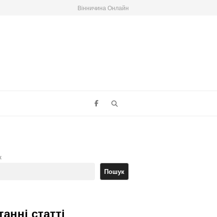
Вінничина Онлайн
Search
к
Пошук
танні статті