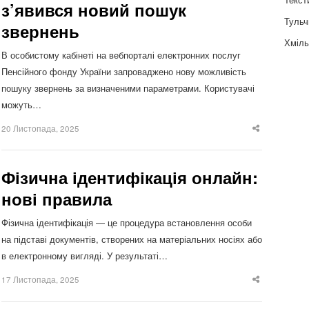
з’явився новий пошук
Тульч
звернень
Хміль
В особистому кабінеті на вебпорталі електронних послуг
Пенсійного фонду України запроваджено нову можливість
пошуку звернень за визначеними параметрами. Користувачі
можуть…
20 Листопада, 2025
Share
this
post
Фізична ідентифікація онлайн:
нові правила
Фізична ідентифікація — це процедура встановлення особи
на підставі документів, створених на матеріальних носіях або
в електронному вигляді. У результаті…
17 Листопада, 2025
Share
this
post