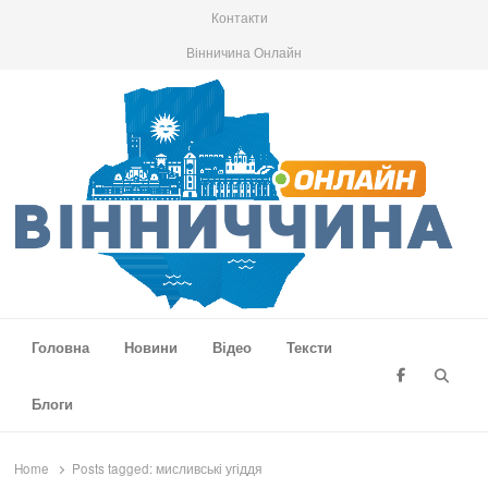
Контакти
Вінничина Онлайн
Вінниччина Онлайн
Новини Вінниччини, громад області, події та аналітика
Головна
Новини
Відео
Тексти
Searc
Блоги
Home
Posts tagged:
мисливські угіддя