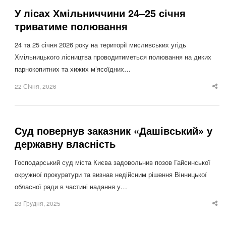
У лісах Хмільниччини 24–25 січня
триватиме полювання
24 та 25 січня 2026 року на території мисливських угідь
Хмільницького лісництва проводитиметься полювання на диких
парнокопитних та хижих м’ясоїдних…
22 Січня, 2026
Sha
thi
po
Суд повернув заказник «Дашівський» у
державну власність
Господарський суд міста Києва задовольнив позов Гайсинської
окружної прокуратури та визнав недійсним рішення Вінницької
обласної ради в частині надання у…
23 Грудня, 2025
Sha
thi
po