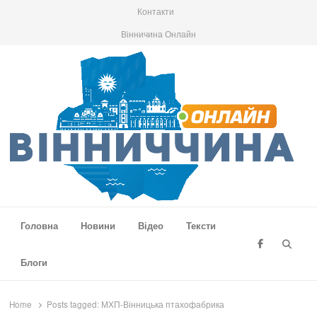
Контакти
Вінничина Онлайн
Вінниччина Онлайн
Новини Вінниччини, громад області, події та аналітика
Головна
Новини
Відео
Тексти
Searc
Блоги
Home
Posts tagged:
МХП-Вінницька птахофабрика