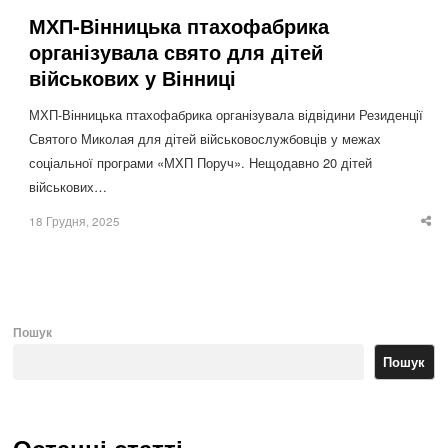
МХП-Вінницька птахофабрика
організувала свято для дітей
військових у Вінниці
МХП-Вінницька птахофабрика організувала відвідини Резиденції
Святого Миколая для дітей військовослужбовців у межах
соціальної програми «МХП Поруч». Нещодавно 20 дітей
військових…
18 Грудня, 2025
Sha
thi
po
Пошук
Пошук