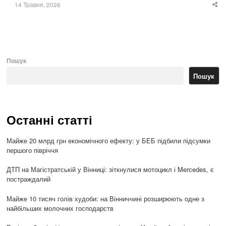
14 Травня, 2026
Sha
thi
po
Пошук
Пошук
Останні статті
Майже 20 млрд грн економічного ефекту: у БЕБ підбили підсумки
першого півріччя
ДТП на Магістратській у Вінниці: зіткнулися мотоцикл і Mercedes, є
постраждалий
Майже 10 тисяч голів худоби: на Вінниччині розширюють одне з
найбільших молочних господарств