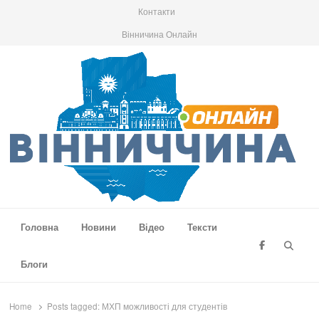
Контакти
Вінничина Онлайн
Вінниччина Онлайн
Новини Вінниччини, громад області, події та аналітика
Головна
Новини
Відео
Тексти
Searc
Блоги
Home
Posts tagged:
МХП можливості для студентів