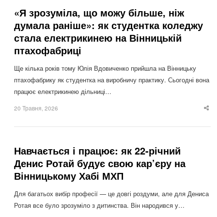
«Я зрозуміла, що можу більше, ніж
думала раніше»: як студентка коледжу
стала електрикинею на Вінницькій
птахофабриці
Ще кілька років тому Юлія Вдовиченко прийшла на Вінницьку
птахофабрику як студентка на виробничу практику. Сьогодні вона
працює електрикинею дільниці…
20 Травня, 2026
Sha
thi
po
Навчається і працює: як 22-річний
Денис Ротай будує свою кар’єру на
Вінницькому Хабі МХП
Для багатьох вибір професії — це довгі роздуми, але для Дениса
Ротая все було зрозуміло з дитинства. Він народився у…