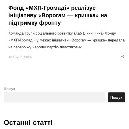
Фонд «МХП-Громаді» реалізує
ініціативу «Ворогам — кришка» на
підтримку фронту
Команда Групи соціального розвитку (Хаб Вінниччина) Фонду
«МХП-Громаді» у межах ініціативи «Ворогам — кришка» передала
на переробку чергову партію пластикових…
13 Січня, 2026
Sha
thi
po
Пошук
Пошук
Останні статті