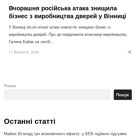
Вчорашня російська атака знищила
бізнес з виробництва дверей у Вінниці
У Вінниці після нічної атаки повністю знищено бізнес із
виробництва дверей. Про це повідомила власниця виробництва
Галина Бабак на своїй…
11 Вересня, 2025
Sha
thi
po
Пошук
Пошук
Останні статті
Майже 20 млрд грн економічного ефекту: у БЕБ підбили підсумки