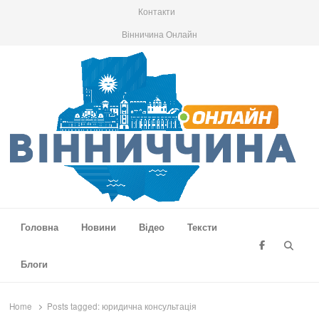
Контакти
Вінничина Онлайн
Вінниччина Онлайн
Новини Вінниччини, громад області, події та аналітика
Головна
Новини
Відео
Тексти
Searc
Блоги
Home
Posts tagged:
юридична консультація