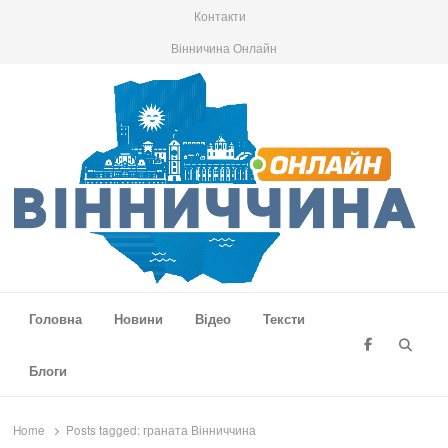
Контакти
Вінничина Онлайн
Вінниччина Онлайн
Новини Вінниччини, громад області, події та аналітика
Головна
Новини
Відео
Тексти
Searc
Блоги
Home
Posts tagged:
граната Вінниччина