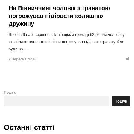
На Вінниччині чоловік з гранатою
погрожував підірвати колишню
дружину
Вночі з 6 на 7 вересня в Іллінецькій громаді 62-річний чоловік у
стані алкогольного сп’яніння погрожував підірвати гранату біля
будинку…
9 Вересня, 2025
Sha
thi
po
Пошук
Пошук
Останні статті