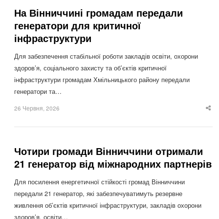
На Вінниччині громадам передали
генератори для критичної
інфраструктури
Для забезпечення стабільної роботи закладів освіти, охорони
здоров’я, соціального захисту та об’єктів критичної
інфраструктури громадам Хмільницького району передали
генератори та…
26 Червня, 2026
Sha
thi
po
Чотири громади Вінниччини отримали
21 генератор від міжнародних партнерів
Для посилення енергетичної стійкості громад Вінниччини
передали 21 генератор, які забезпечуватимуть резервне
живлення об’єктів критичної інфраструктури, закладів охорони
здоров’я, освіти…