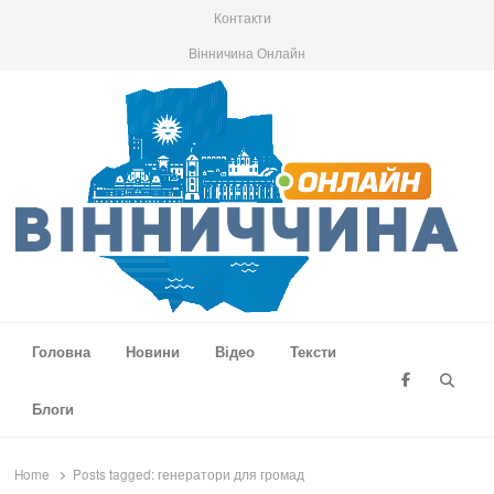
Контакти
Вінничина Онлайн
Вінниччина Онлайн
Новини Вінниччини, громад області, події та аналітика
Головна
Новини
Відео
Тексти
Searc
Блоги
Home
Posts tagged:
генератори для громад