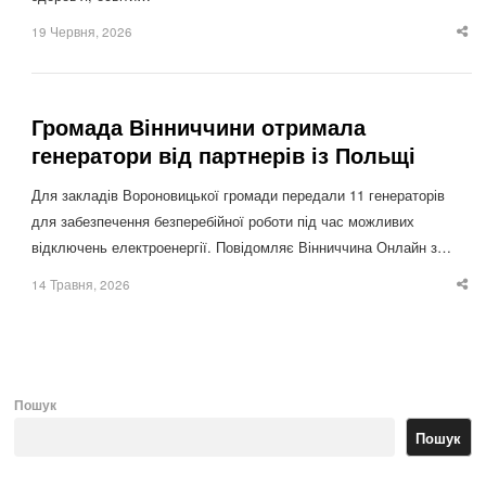
19 Червня, 2026
Sha
thi
po
Громада Вінниччини отримала
генератори від партнерів із Польщі
Для закладів Вороновицької громади передали 11 генераторів
для забезпечення безперебійної роботи під час можливих
відключень електроенергії. Повідомляє Вінниччина Онлайн з…
14 Травня, 2026
Sha
thi
po
Пошук
Пошук