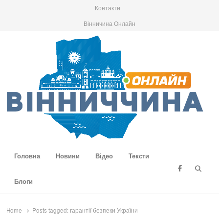
Контакти
Вінничина Онлайн
Вінниччина Онлайн
Новини Вінниччини, громад області, події та аналітика
Головна
Новини
Відео
Тексти
Searc
Блоги
Home
Posts tagged:
гарантії безпеки України