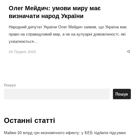
Олег Мейдич: умови миру має
визначати народ України
Народний депутат України Олег Мейдич заявив, що Україна має
право на справедливий мир, а не на кулуарні домовленості, які
ухвалюються…
25 Грудня, 2025
Sha
thi
po
Пошук
Пошук
Останні статті
Майже 20 млрд грн економічного ефекту: у БЕБ підбили підсумки