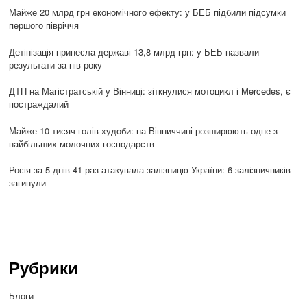
Майже 20 млрд грн економічного ефекту: у БЕБ підбили підсумки
першого півріччя
Детінізація принесла державі 13,8 млрд грн: у БЕБ назвали
результати за пів року
ДТП на Магістратській у Вінниці: зіткнулися мотоцикл і Mercedes, є
постраждалий
Майже 10 тисяч голів худоби: на Вінниччині розширюють одне з
найбільших молочних господарств
Росія за 5 днів 41 раз атакувала залізницю України: 6 залізничників
загинули
Рубрики
Блоги