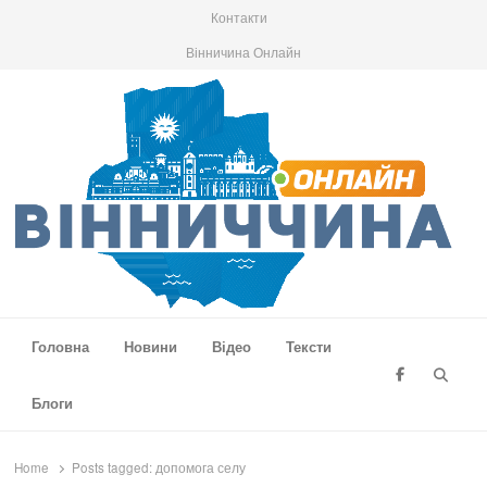
Контакти
Вінничина Онлайн
Вінниччина Онлайн
Новини Вінниччини, громад області, події та аналітика
Головна
Новини
Відео
Тексти
Searc
Блоги
Home
Posts tagged:
допомога селу