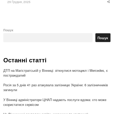
29 Грудня, 2025
Sha
thi
po
Пошук
Пошук
Останні статті
ДТП на Магістратській у Вінниці: зіткнулися мотоцикл і Mercedes, є
постраждалий
Росія за 5 днів 41 раз атакувала залізницю України: 6 залізничників
загинули
У Вінниці адміністратори ЦНАП надають послуги вдома: хто може
скористатися сервісом