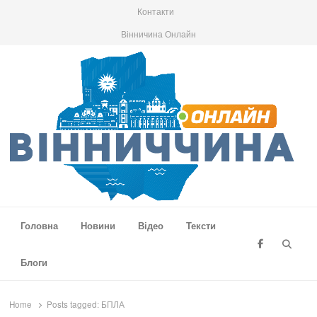
Контакти
Вінничина Онлайн
Вінниччина Онлайн
Новини Вінниччини, громад області, події та аналітика
Головна
Новини
Відео
Тексти
Searc
Блоги
Home
Posts tagged:
БПЛА