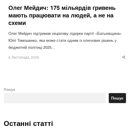
Олег Мейдич: 175 мільярдів гривень
мають працювати на людей, а не на
схеми
Олег Мейдич підтримав ініціативу лідерки партії «Батьківщина»
Юлії Тимошенко, яка може стати одним із ключових рішень у
бюджетній політиці 2025…
6 Листопада, 2025
Sha
thi
po
Пошук
Пошук
Останні статті