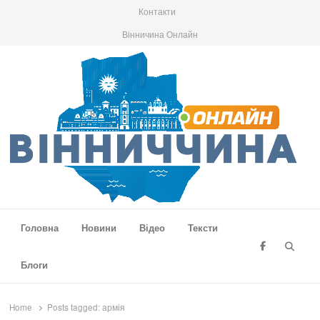
Контакти
Вінничина Онлайн
Вінниччина Онлайн
Новини Вінниччини, громад області, події та аналітика
Головна
Новини
Відео
Тексти
Searc
Блоги
Home
Posts tagged:
армія