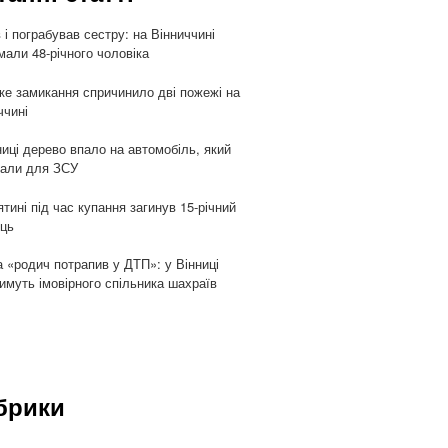
 і пограбував сестру: на Вінниччині
мали 48-річного чоловіка
ке замикання спричинило дві пожежі на
ччині
ниці дерево впало на автомобіль, який
али для ЗСУ
ятині під час купання загинув 15-річний
ць
 «родич потрапив у ДТП»: у Вінниці
имуть імовірного спільника шахраїв
брики
и