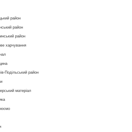
цький район
нський район
инський район
ве харчування
нал
цина
ів-Подільський район
ни
ерський матеріал
ика
нюємо
т
и