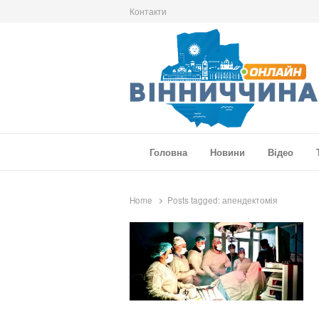
Контакти
Вінниччина Онлайн
Новини Вінниччини, громад області, події т
Головна
Новини
Відео
Home
Posts tagged:
апендектомія