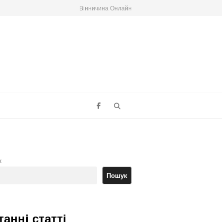
Вінничина Онлайн
Search
к
Пошук
танні статті