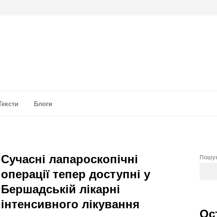
а аналітика
Тексти
Блоги
Сучасні лапароскопічні
Пошу
операції тепер доступні у
Бершадській лікарні
інтенсивного лікування
Ос