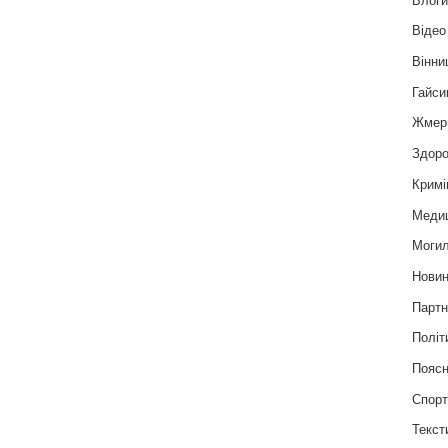
Відео
Вінни
Гайси
Жмер
Здоро
Кримі
Меди
Могил
Нови
Партн
Політ
Пояс
Спор
Текст