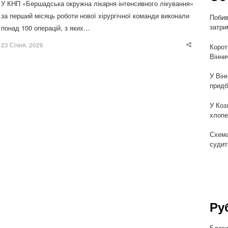
У КНП «Бершадська окружна лікарня інтенсивного лікування»
за перший місяць роботи нової хірургічної команди виконали
Побив
затри
понад 100 операцій, з яких…
23 Січня, 2026
Корот
Share
this
Вінни
post
У Він
придб
У Коз
хлопе
Схема
судит
Ру
Блог