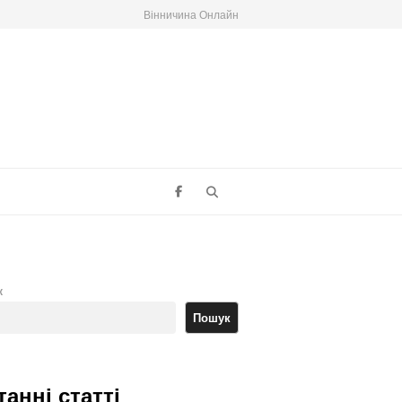
Вінничина Онлайн
Search
к
Пошук
танні статті