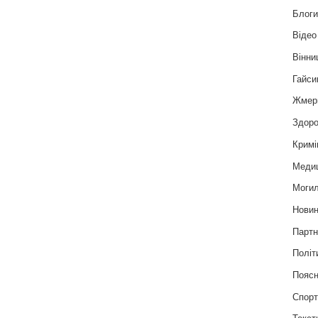
Блог
Відео
Вінни
Гайси
Жмер
Здоро
Кримі
Меди
Могил
Нови
Партн
Політ
Пояс
Спор
Текст