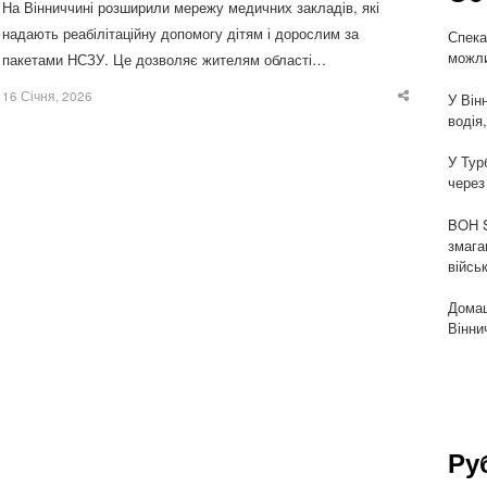
На Вінниччині розширили мережу медичних закладів, які
надають реабілітаційну допомогу дітям і дорослим за
Спека
можли
пакетами НСЗУ. Це дозволяє жителям області…
16 Січня, 2026
У Він
Share
this
водія
post
У Тур
через
BOH S
змага
війсь
Домаш
Вінни
Ру