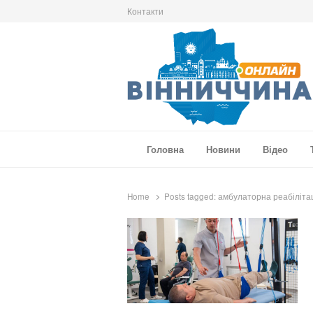
Контакти
Вінниччина Онлайн
Новини Вінниччини, громад області, події т
Головна
Новини
Відео
Home
Posts tagged:
амбулаторна реабіліта