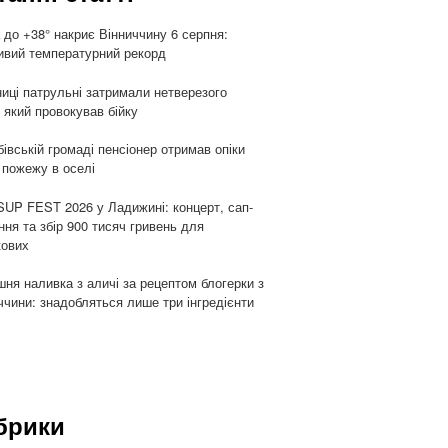
 до +38° накриє Вінниччину 6 серпня:
вий температурний рекорд
ниці патрульні затримали нетверезого
, який провокував бійку
бівській громаді пенсіонер отримав опіки
 пожежу в оселі
UP FEST 2026 у Ладижині: концерт, сап-
ння та збір 900 тисяч гривень для
кових
ня наливка з аличі за рецептом блогерки з
ччини: знадобляться лише три інгредієнти
брики