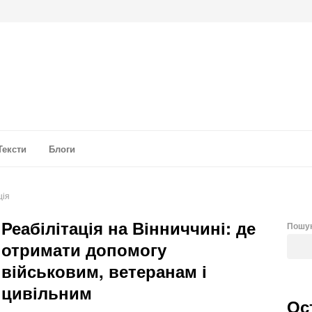
а аналітика
Тексти
Блоги
ція
Реабілітація на Вінниччині: де
Пошу
отримати допомогу
військовим, ветеранам і
цивільним
Ос