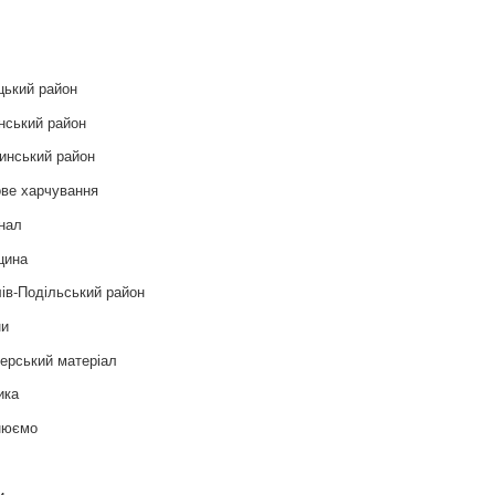
и
цький район
нський район
инський район
ве харчування
нал
цина
ів-Подільський район
ни
ерський матеріал
ика
нюємо
т
и