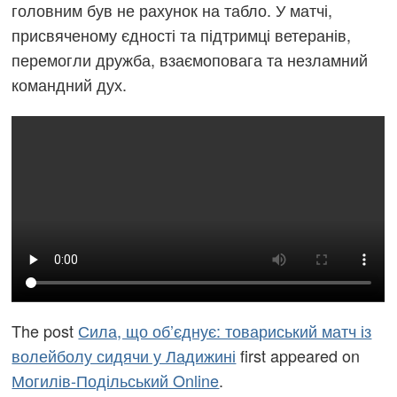
головним був не рахунок на табло. У матчі,
присвяченому єдності та підтримці ветеранів,
перемогли дружба, взаємоповага та незламний
командний дух.
The post
Сила, що об’єднує: товариський матч із
волейболу сидячи у Ладижині
first appeared on
Могилів-Подільський Online
.