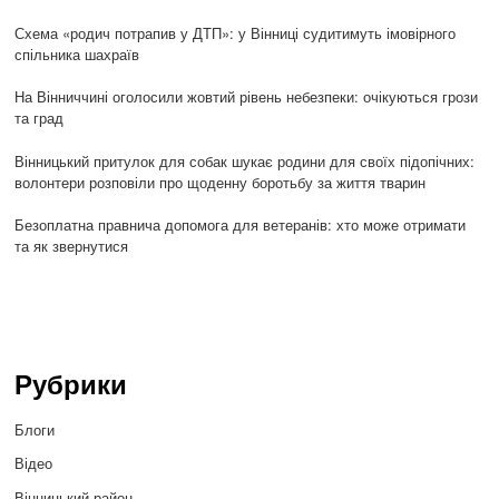
Схема «родич потрапив у ДТП»: у Вінниці судитимуть імовірного
спільника шахраїв
На Вінниччині оголосили жовтий рівень небезпеки: очікуються грози
та град
Вінницький притулок для собак шукає родини для своїх підопічних:
волонтери розповіли про щоденну боротьбу за життя тварин
Безоплатна правнича допомога для ветеранів: хто може отримати
та як звернутися
Рубрики
Блоги
Відео
Вінницький район