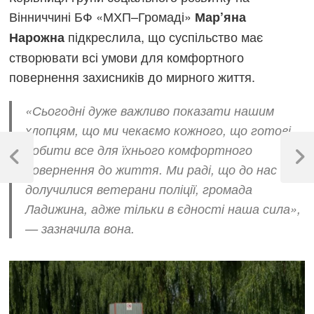
Вінниччині БФ «МХП–Громаді»
Мар’яна
підкреслила, що суспільство має
Нарожна
створювати всі умови для комфортного
повернення захисників до мирного життя.
«Сьогодні дуже важливо показати нашим
хлопцям, що ми чекаємо кожного, що готові
Навігація
робити все для їхнього комфортного
записів
Previous
Next
повернення до життя. Ми раді, що до нас
Post
Post
долучилися ветерани поліції, громада
Ладижина, адже тільки в єдності наша сила»,
— зазначила вона.