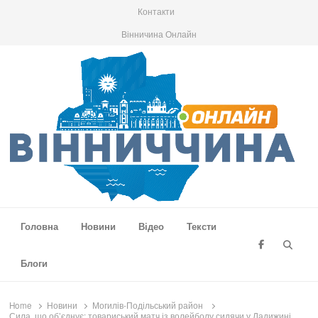
Контакти
Вінничина Онлайн
Вінниччина Онлайн
Новини Вінниччини, громад області, події та аналітика
Головна
Новини
Відео
Тексти
Searc
Блоги
Home
Новини
Могилів-Подільський район
Сила, що об’єднує: товариський матч із волейболу сидячи у Ладижині