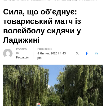
Сила, що об’єднує:
товариський матч із
волейболу сидячи у
Ладижині
PUBLISHED
Author
POSTED
8 Липня, 2026
1:43
BY
X (Twitter)
Facebook
LinkedI
Редакція
pm