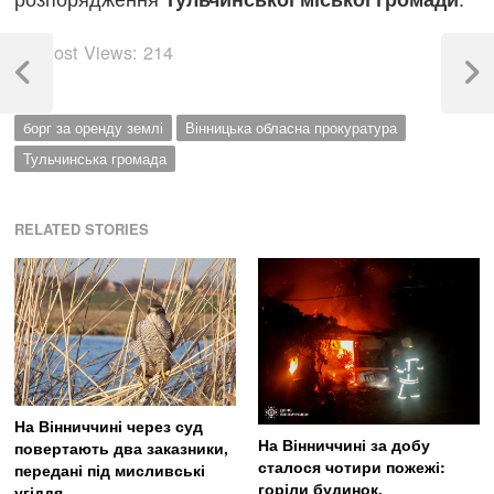
Навігація
Post Views:
214
записів
Previous
Next
Post
Post
борг за оренду землі
Вінницька обласна прокуратура
Тульчинська громада
RELATED STORIES
На Вінниччині через суд
На Вінниччині за добу
повертають два заказники,
сталося чотири пожежі:
передані під мисливські
горіли будинок,
угіддя