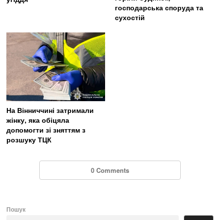
господарська споруда та
сухостій
На Вінниччині затримали
жінку, яка обіцяла
допомогти зі зняттям з
розшуку ТЦК
0 Comments
Пошук