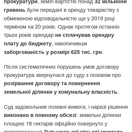
, землі вартістю понад
прокуратури
32 мільйони
були передані в оренду товариству з
гривень
обмеженою відповідальністю ще у 2019 році
терміном на 20 років. Однак протягом останніх
трьох років орендар
не сплачував орендну
, накопичивши
плату до бюджету
.
заборгованість у розмірі 625 тис. грн
Після систематичних порушень умов договору
прокуратура звернулася до суду з позовом про
розірвання договору та повернення
.
земельної ділянки у комунальну власність
Суд задовольнив позовні вимоги, і наразі рішення
: земельні ділянки
виконано в повному обсязі
площею 18 гектарів офіційно повернуто у
розпорядження
.
Тульчинської міської громади