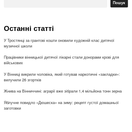
Пошук
Останні статті
У Тростянці за грантові кошти оновили художній клас дитячої
музичної школи
Працівники вінницької дитячої лікарні стали донорами крові для
військових
У Вінниці викрили чоловіка, який готував наркотичні «закладки»:
вилучили 26 згортків
Жнива на Вінниччині: аграрії вже зібрали 1,4 мільйона тонн зерна
Яблучне повидло «Дюшеска» на зиму: рецепт густої домашньої
заготовки