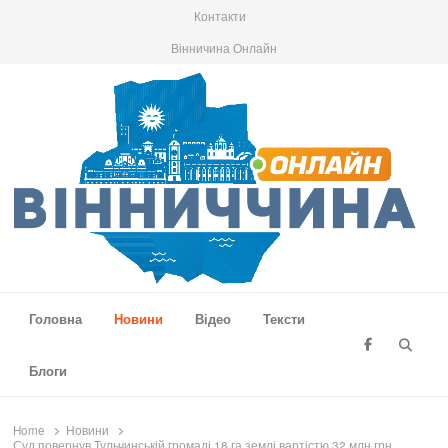
Контакти
Вінничина Онлайн
Вінниччина Онлайн
Новини Вінниччини, громад області, події та аналітика
Головна
Новини
Відео
Тексти
Searc
Блоги
Home
Новини
Суд повернув Тульчинській громаді 18 га землі вартістю 32 млн грн