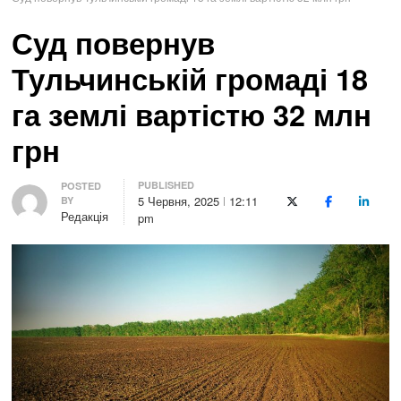
Суд повернув
Тульчинській громаді 18
га землі вартістю 32 млн
грн
PUBLISHED
Author
POSTED
5 Червня, 2025
12:11
BY
X (Twitter)
Facebook
LinkedI
Редакція
pm