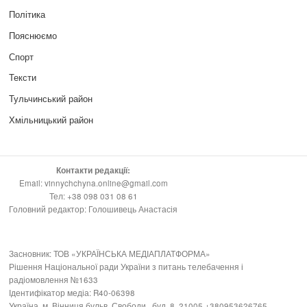
Політика
Пояснюємо
Спорт
Тексти
Тульчинський район
Хмільницький район
Контакти редакції:
Email: vinnychchyna.online@gmail.com
Тел: +38 098 031 08 61
Головний редактор: Голошивець Анастасія
Засновник: ТОВ «УКРАЇНСЬКА МЕДІАПЛАТФОРМА»
Рішення Національної ради України з питань телебачення і
радіомовлення №1633
Ідентифікатор медіа: R40-06398
Україна, м. Вінниця бульв. Свободи , буд. 8, 21005 +380953626765