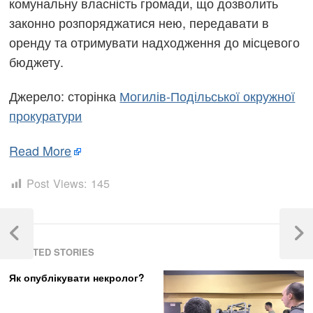
комунальну власність громади, що дозволить
законно розпоряджатися нею, передавати в
оренду та отримувати надходження до місцевого
бюджету.
Джерело: сторінка
Могилів-Подільської окружної
прокуратури
Read More
Post Views:
145
Навігація
записів
Previous
Next
RELATED STORIES
Post
Post
Як опублікувати некролог?