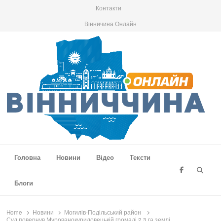
Контакти
Вінничина Онлайн
Вінниччина Онлайн
Новини Вінниччини, громад області, події та аналітика
Головна
Новини
Відео
Тексти
Searc
Блоги
Home
Новини
Могилів-Подільський район
Суд повернув Мурованокуриловецькій громаді 2,3 га землі