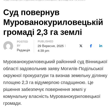
Суд повернув
Мурованокуриловецькій
громаді 2,3 га землі
PUBLISHED
Author
POSTED
29 Вересня, 2025
BY
X (Twitter)
Facebook
LinkedI
Редакція
4:39 pm
Мурованокуриловецький районний суд Вінницької
області задовольнив заяву Могилів-Подільської
окружної прокуратури та визнав земельну ділянку
площею 2,3 га відумерлою спадщиною. Це
рішення забезпечує повернення землі у
комунальну власність Мурованокуриловецької
громади.