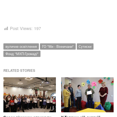
Post Views:
197
вуличне освітлення
ГО "Ми - Вінничани"
Сутиски
Фонд "МХП-Громаді"
RELATED STORIES
Сорок вінничан отримали
У Теплицькій дитячій