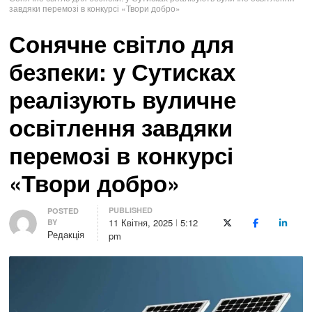
завдяки перемозі в конкурсі «Твори добро»
Сонячне світло для
безпеки: у Сутисках
реалізують вуличне
освітлення завдяки
перемозі в конкурсі
«Твори добро»
PUBLISHED
Author
POSTED
11 Квітня, 2025
5:12
BY
X (Twitter)
Facebook
LinkedI
Редакція
pm