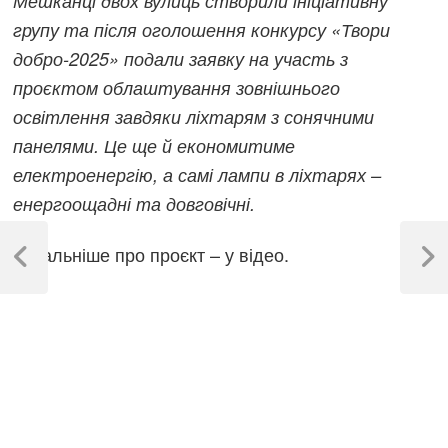
Мешканці двох вулиць створили ініціативну
групу та після оголошення конкурсу «Твори
добро-2025» подали заявку на участь з
проєктом облаштування зовнішнього
освітлення завдяки ліхтарям з сонячними
панелями. Це ще й економитиме
електроенергію, а самі лампи в ліхтарях –
енергоощадні та довговічні.
Навігація
Детальніше про проєкт – у відео.
записів
Previous
Next
Post
Post