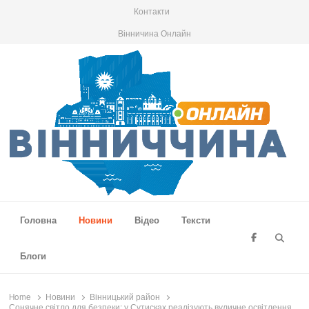
Контакти
Вінничина Онлайн
Вінниччина Онлайн
Новини Вінниччини, громад області, події та аналітика
Головна
Новини
Відео
Тексти
Searc
Блоги
Home
Новини
Вінницький район
Сонячне світло для безпеки: у Сутисках реалізують вуличне освітлення