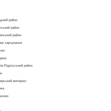
и
цький район
нський район
инський район
ве харчування
нал
цина
ів-Подільський район
ни
ерський матеріал
ика
нюємо
т
и