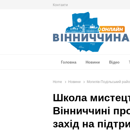
Контакти
Вінниччина Онлайн
Новини Вінниччини, громад області, події т
Головна
Новини
Відео
Home
Новини
Могилів-Подільський рай
Школа мистецт
Вінниччині пр
захід на підтр