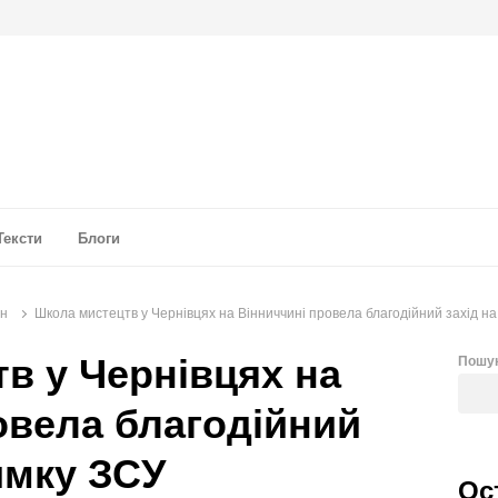
а аналітика
Тексти
Блоги
он
Школа мистецтв у Чернівцях на Вінниччині провела благодійний захід н
в у Чернівцях на
Пошу
овела благодійний
имку ЗСУ
Ос