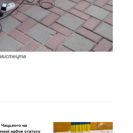
 мистецтв
 Чацького на
ччині набув статусу