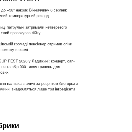
 до +38° накриє Вінниччину 6 серпня:
вий температурний рекорд
ниці патрульні затримали нетверезого
, який провокував бійку
бівській громаді пенсіонер отримав опіки
 пожежу в оселі
UP FEST 2026 у Ладижині: концерт, сап-
ння та збір 900 тисяч гривень для
кових
ня наливка з аличі за рецептом блогерки з
ччини: знадобляться лише три інгредієнти
брики