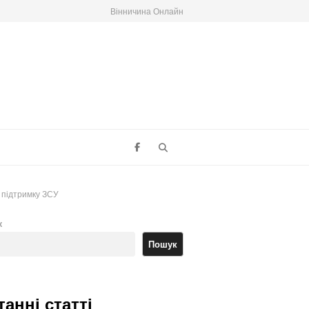
Вінничина Онлайн
Search
а підтримку ЗСУ
к
Пошук
танні статті