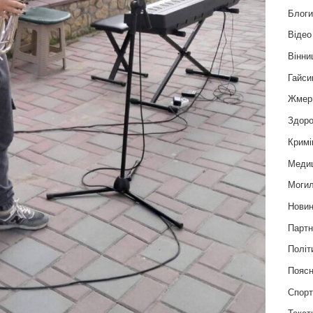
Блог
Відео
Вінни
Гайси
Жмер
Здоро
Кримі
Меди
Могил
Нови
Партн
Політ
Пояс
Спор
Текст