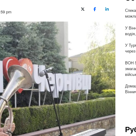
Спека
X (Twitter)
Facebook
LinkedIn
:59 pm
можли
У Він
водія
У Тур
через
BOH S
змага
війсь
Домаш
Вінни
Ру