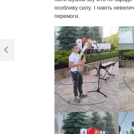
особливу силу. І навіть невели
перемоги.
Навігація
записів
Previous
Post