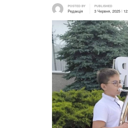
Author
POSTED BY
PUBLISHED
Редакція
3 Червня, 2025
12