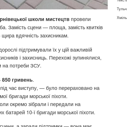
Тульч
Хміль
провели
рнівецької школи мистецтв
ба. Замість сцени — площа, замість квитків
— щира вдячність захисникам.
дорослі підтримували їх у цій важливій
исників і захисниць. Перехожі зупинялися,
 на потреби ЗСУ.
.
4 850 гривень
 під час виступу, — було перераховано на
ої бригади морської піхоти.
оли окремо зібрали і передали на
 батарей 10-ї бригади морської піхоти.
 сцени, а заради підтримки — вона має