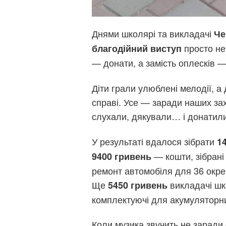
Днями школярі та викладачі
Че
просто не
благодійний виступ
— донати, а замість оплесків 
Діти грали улюблені мелодії, а 
справі. Усе — заради наших зах
слухали, дякували… і донатили
У результаті вдалося зібрати
1
— кошти, зібрані
9400 гривень
ремонт автомобіля для 36 окрем
Ще
викладачі шк
5450 гривень
комплектуючі для акумуляторних
Коли музика звучить не заради