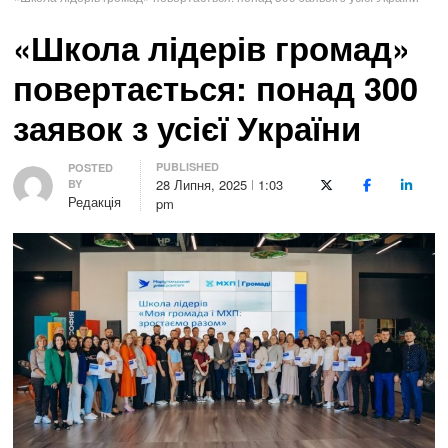
«Школа лідерів громад»
повертається: понад 300
заявок з усієї України
PUBLISHED
Author
POSTED
28 Липня, 2025
1:03
BY
X (Twitter)
Facebook
LinkedI
Редакція
pm