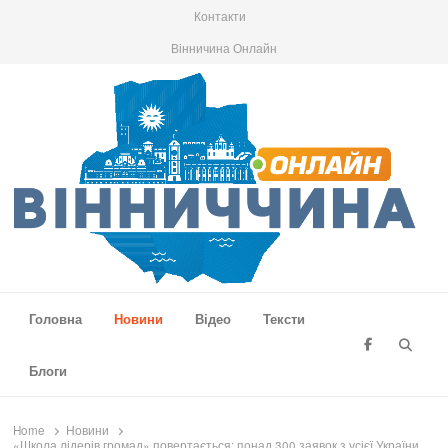
Контакти
Вінничина Онлайн
Вінниччина Онлайн
Новини Вінниччини, громад області, події та аналітика
Головна
Новини
Відео
Тексти
Searc
Блоги
Home
Новини
«Школа лідерів громад» повертається: понад 300 заявок з усієї України