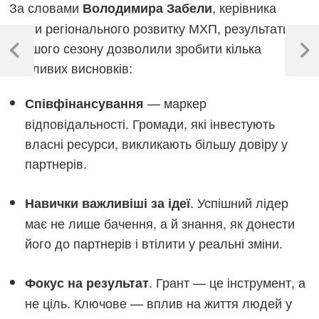
За словами
, керівника
Володимира Забели
групи регіонального розвитку МХП, результати
Навігація
першого сезону дозволили зробити кілька
записів
Previous
Next
важливих висновків:
Post
Post
— маркер
Співфінансування
відповідальності. Громади, які інвестують
власні ресурси, викликають більшу довіру у
партнерів.
. Успішний лідер
Навички важливіші за ідеї
має не лише бачення, а й знання, як донести
його до партнерів і втілити у реальні зміни.
. Грант — це інструмент, а
Фокус на результат
не ціль. Ключове — вплив на життя людей у