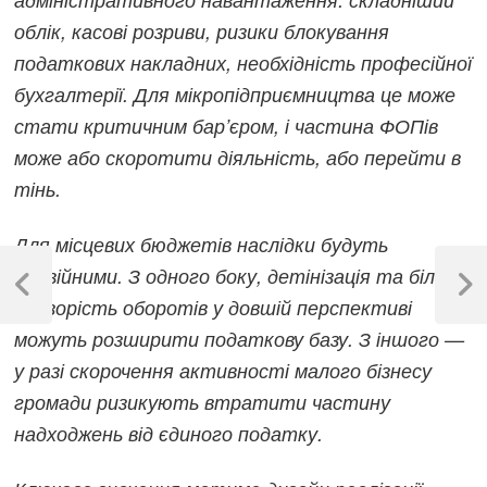
облік, касові розриви, ризики блокування
податкових накладних, необхідність професійної
бухгалтерії. Для мікропідприємництва це може
стати критичним бар’єром, і частина ФОПів
може або скоротити діяльність, або перейти в
тінь.
Для місцевих бюджетів наслідки будуть
Навігація
подвійними. З одного боку, детінізація та більша
записів
Previous
Next
прозорість оборотів у довшій перспективі
Post
Post
можуть розширити податкову базу. З іншого —
у разі скорочення активності малого бізнесу
громади ризикують втратити частину
надходжень від єдиного податку.