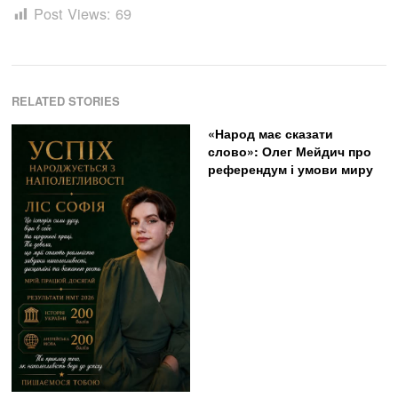
Post Views:
69
RELATED STORIES
«Народ має сказати
слово»: Олег Мейдич про
референдум і умови миру