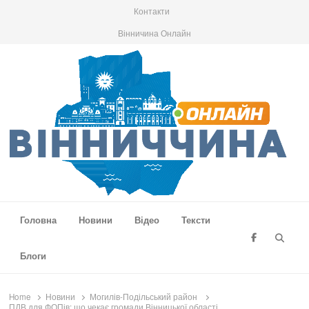
Контакти
Вінничина Онлайн
Вінниччина Онлайн
Новини Вінниччини, громад області, події та аналітика
Головна
Новини
Відео
Тексти
Searc
Блоги
Home
Новини
Могилів-Подільський район
ПДВ для ФОПів: що чекає громади Вінницької області