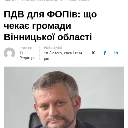
ПДВ для ФОПів: що
чекає громади
Вінницької області
PUBLISHED
Author
POSTED
18 Лютого, 2026
6:14
BY
X (Twitter)
Facebook
LinkedI
Редакція
pm