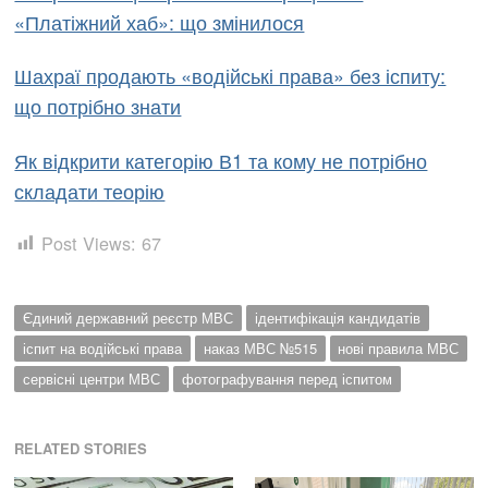
«Платіжний хаб»: що змінилося
Шахраї продають «водійські права» без іспиту:
що потрібно знати
Як відкрити категорію В1 та кому не потрібно
складати теорію
Post Views:
67
Єдиний державний реєстр МВС
ідентифікація кандидатів
іспит на водійські права
наказ МВС №515
нові правила МВС
сервісні центри МВС
фотографування перед іспитом
RELATED STORIES