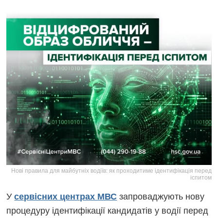
Нові правила для майбутніх водіїв: як проходитиме ідентифікація перед
іспитом
У
запроваджують нову
сервісних центрах МВС
процедуру ідентифікації кандидатів у водії перед