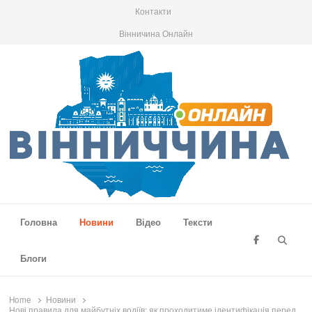
Контакти
Вінничина Онлайн
Вінниччина Онлайн
Новини Вінниччини, громад області, події та аналітика
Головна
Новини
Відео
Тексти
Searc
Блоги
Home
Новини
Нові правила для майбутніх водіїв: як проходитиме ідентифікація перед